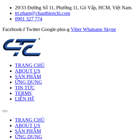
29/33 Đường Số 11, Phường 11, Gò Vấp, HCM, Việt Nam.
tri.pham@chauthienchi.com
0901 327 774
Facebook-f
Twitter
Google-plus-g
Viber
Whatsapp
Skype
TRANG CHỦ
ABOUT US
SẢN PHẨM
ỨNG DỤNG
TIN TỨC
TERMS
LIÊN HỆ
TRANG CHỦ
ABOUT US
SẢN PHẨM
ỨNG DỤNG