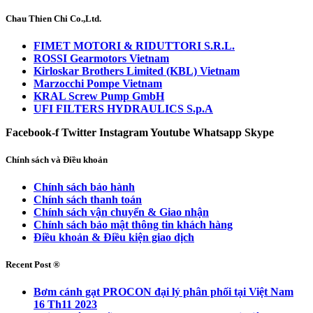
Chau Thien Chi Co.,Ltd.
FIMET MOTORI & RIDUTTORI S.R.L.
ROSSI Gearmotors Vietnam
Kirloskar Brothers Limited (KBL) Vietnam
Marzocchi Pompe Vietnam
KRAL Screw Pump GmbH
UFI FILTERS HYDRAULICS S.p.A
Facebook-f
Twitter
Instagram
Youtube
Whatsapp
Skype
Chính sách và Điều khoản
Chính sách bảo hành
Chính sách thanh toán
Chính sách vận chuyển & Giao nhận
Chính sách bảo mật thông tin khách hàng
Điều khoản & Điều kiện giao dịch
Recent Post ®
Bơm cánh gạt PROCON đại lý phân phối tại Việt Nam
16 Th11 2023