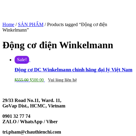
Home
/
SẢN PHẨM
/ Products tagged “Động cơ điện
Winkelmann”
Động cơ điện Winkelmann
Sale!
Động cơ DC Winkelmann chính hãng đại lý Việt Nam
$
555.00
$
500.00
Vui lòng liên hệ
29/33 Road No.11, Ward. 11,
GoVap Dist., HCMC, Vietnam
0901 32 77 74
ZALO / WhatsApp / Viber
tri.pham@chauthienchi.com