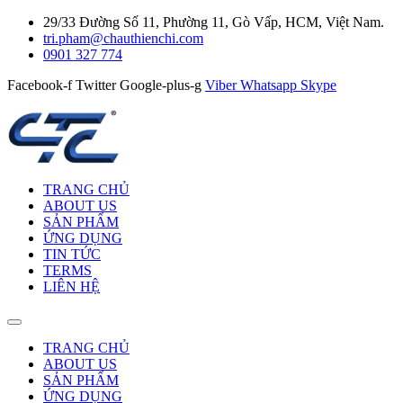
29/33 Đường Số 11, Phường 11, Gò Vấp, HCM, Việt Nam.
tri.pham@chauthienchi.com
0901 327 774
Facebook-f
Twitter
Google-plus-g
Viber
Whatsapp
Skype
TRANG CHỦ
ABOUT US
SẢN PHẨM
ỨNG DỤNG
TIN TỨC
TERMS
LIÊN HỆ
TRANG CHỦ
ABOUT US
SẢN PHẨM
ỨNG DỤNG