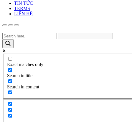
TIN TỨC
TERMS
LIÊN HỆ
Exact matches only
Search in title
Search in content