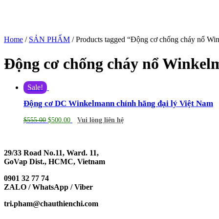
Home
/
SẢN PHẨM
/ Products tagged “Động cơ chống cháy nổ Wi
Động cơ chống cháy nổ Winkel
Sale!
Động cơ DC Winkelmann chính hãng đại lý Việt Nam
$
555.00
$
500.00
Vui lòng liên hệ
29/33 Road No.11, Ward. 11,
GoVap Dist., HCMC, Vietnam
0901 32 77 74
ZALO / WhatsApp / Viber
tri.pham@chauthienchi.com