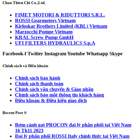
Chau Thien Chi Co.,Ltd.
FIMET MOTORI & RIDUTTORI S.R.L.
ROSSI Gearmotors Vietnam
Kirloskar Brothers Limited (KBL) Vietnam
Marzocchi Pompe Vietnam
KRAL Screw Pump GmbH
UFI FILTERS HYDRAULICS S.p.A
Facebook-f
Twitter
Instagram
Youtube
Whatsapp
Skype
Chính sách và Điều khoản
Chính sách bảo hành
Chính sách thanh toán
Chính sách vận chuyển & Giao nhận
Chính sách bảo mật thông tin khách hàng
Điều khoản & Điều kiện giao dịch
Recent Post ®
Bơm cánh gạt PROCON đại lý phân phối tại Việt Nam
16 Th11 2023
Đại lý phân phối ROSSI Italy chính thức tại Việt Nam