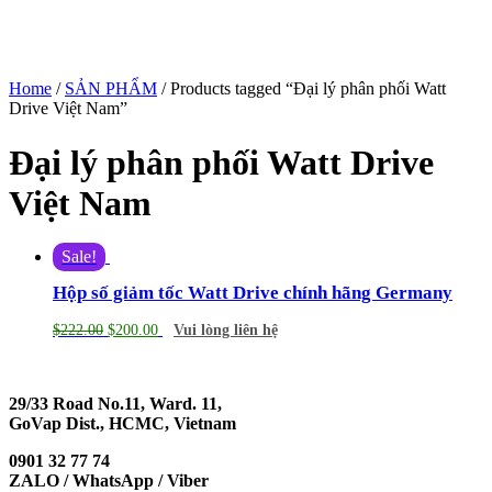
Home
/
SẢN PHẨM
/ Products tagged “Đại lý phân phối Watt
Drive Việt Nam”
Đại lý phân phối Watt Drive
Việt Nam
Sale!
Hộp số giảm tốc Watt Drive chính hãng Germany
$
222.00
$
200.00
Vui lòng liên hệ
29/33 Road No.11, Ward. 11,
GoVap Dist., HCMC, Vietnam
0901 32 77 74
ZALO / WhatsApp / Viber