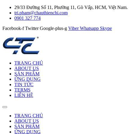
29/33 Đường Số 11, Phường 11, Gò Vấp, HCM, Việt Nam.
tri.pham@chauthienchi.com
0901 327 774
Facebook-f
Twitter
Google-plus-g
Viber
Whatsapp
Skype
TRANG CHỦ
ABOUT US
SẢN PHẨM
ỨNG DỤNG
TIN TỨC
TERMS
LIÊN HỆ
TRANG CHỦ
ABOUT US
SẢN PHẨM
ỨNG DỤNG