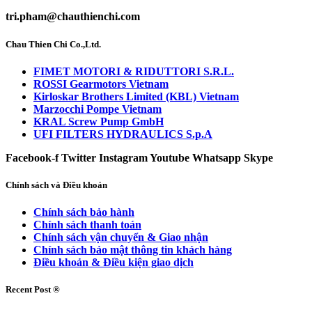
tri.pham@chauthienchi.com
Chau Thien Chi Co.,Ltd.
FIMET MOTORI & RIDUTTORI S.R.L.
ROSSI Gearmotors Vietnam
Kirloskar Brothers Limited (KBL) Vietnam
Marzocchi Pompe Vietnam
KRAL Screw Pump GmbH
UFI FILTERS HYDRAULICS S.p.A
Facebook-f
Twitter
Instagram
Youtube
Whatsapp
Skype
Chính sách và Điều khoản
Chính sách bảo hành
Chính sách thanh toán
Chính sách vận chuyển & Giao nhận
Chính sách bảo mật thông tin khách hàng
Điều khoản & Điều kiện giao dịch
Recent Post ®