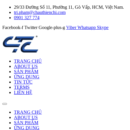
29/33 Đường Số 11, Phường 11, Gò Vấp, HCM, Việt Nam.
tri.pham@chauthienchi.com
0901 327 774
Facebook-f
Twitter
Google-plus-g
Viber
Whatsapp
Skype
TRANG CHỦ
ABOUT US
SẢN PHẨM
ỨNG DỤNG
TIN TỨC
TERMS
LIÊN HỆ
TRANG CHỦ
ABOUT US
SẢN PHẨM
ỨNG DỤNG