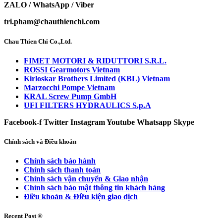
ZALO / WhatsApp / Viber
tri.pham@chauthienchi.com
Chau Thien Chi Co.,Ltd.
FIMET MOTORI & RIDUTTORI S.R.L.
ROSSI Gearmotors Vietnam
Kirloskar Brothers Limited (KBL) Vietnam
Marzocchi Pompe Vietnam
KRAL Screw Pump GmbH
UFI FILTERS HYDRAULICS S.p.A
Facebook-f
Twitter
Instagram
Youtube
Whatsapp
Skype
Chính sách và Điều khoản
Chính sách bảo hành
Chính sách thanh toán
Chính sách vận chuyển & Giao nhận
Chính sách bảo mật thông tin khách hàng
Điều khoản & Điều kiện giao dịch
Recent Post ®