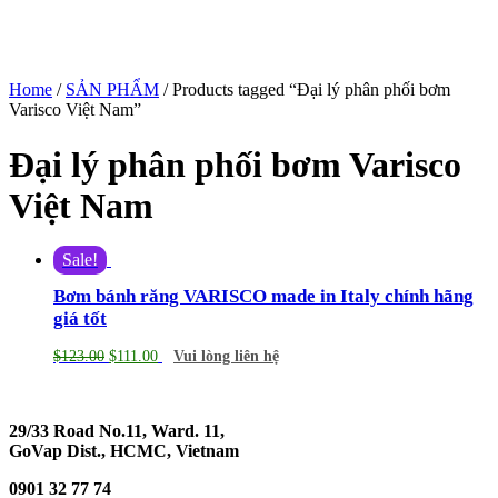
Home
/
SẢN PHẨM
/ Products tagged “Đại lý phân phối bơm
Varisco Việt Nam”
Đại lý phân phối bơm Varisco
Việt Nam
Sale!
Bơm bánh răng VARISCO made in Italy chính hãng
giá tốt
$
123.00
$
111.00
Vui lòng liên hệ
29/33 Road No.11, Ward. 11,
GoVap Dist., HCMC, Vietnam
0901 32 77 74