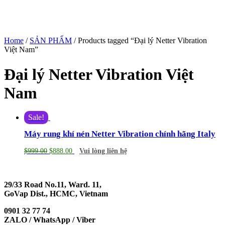
Home
/
SẢN PHẨM
/ Products tagged “Đại lý Netter Vibration
Việt Nam”
Đại lý Netter Vibration Việt
Nam
Sale!
Máy rung khí nén Netter Vibration chính hãng Italy
$
999.00
$
888.00
Vui lòng liên hệ
29/33 Road No.11, Ward. 11,
GoVap Dist., HCMC, Vietnam
0901 32 77 74
ZALO / WhatsApp / Viber