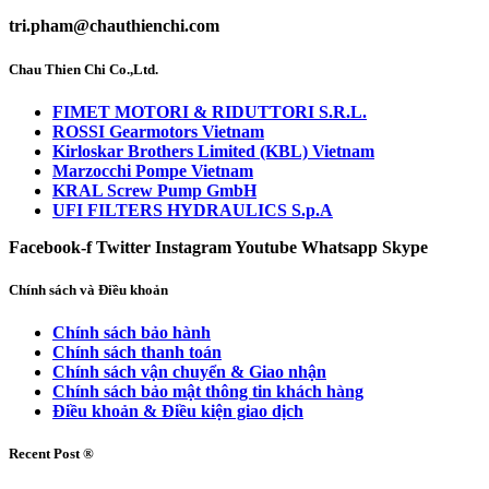
tri.pham@chauthienchi.com
Chau Thien Chi Co.,Ltd.
FIMET MOTORI & RIDUTTORI S.R.L.
ROSSI Gearmotors Vietnam
Kirloskar Brothers Limited (KBL) Vietnam
Marzocchi Pompe Vietnam
KRAL Screw Pump GmbH
UFI FILTERS HYDRAULICS S.p.A
Facebook-f
Twitter
Instagram
Youtube
Whatsapp
Skype
Chính sách và Điều khoản
Chính sách bảo hành
Chính sách thanh toán
Chính sách vận chuyển & Giao nhận
Chính sách bảo mật thông tin khách hàng
Điều khoản & Điều kiện giao dịch
Recent Post ®