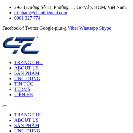
29/33 Đường Số 11, Phường 11, Gò Vấp, HCM, Việt Nam.
tri.pham@chauthienchi.com
0901 327 774
Facebook-f
Twitter
Google-plus-g
Viber
Whatsapp
Skype
TRANG CHỦ
ABOUT US
SẢN PHẨM
ỨNG DỤNG
TIN TỨC
TERMS
LIÊN HỆ
TRANG CHỦ
ABOUT US
SẢN PHẨM
ỨNG DỤNG