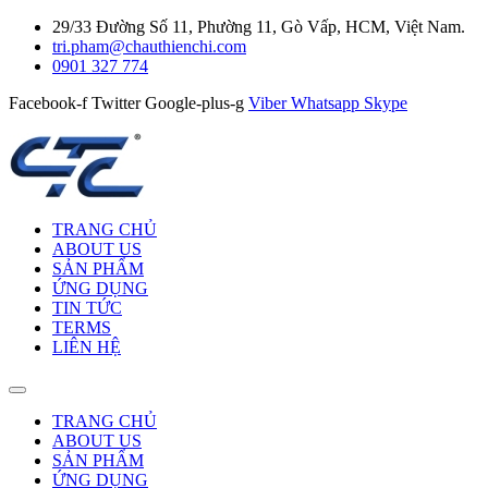
29/33 Đường Số 11, Phường 11, Gò Vấp, HCM, Việt Nam.
tri.pham@chauthienchi.com
0901 327 774
Facebook-f
Twitter
Google-plus-g
Viber
Whatsapp
Skype
TRANG CHỦ
ABOUT US
SẢN PHẨM
ỨNG DỤNG
TIN TỨC
TERMS
LIÊN HỆ
TRANG CHỦ
ABOUT US
SẢN PHẨM
ỨNG DỤNG