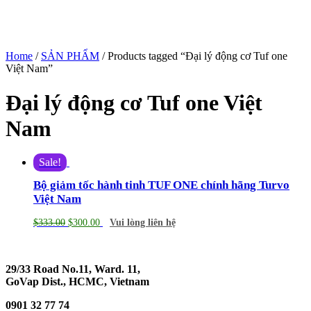
Home
/
SẢN PHẨM
/ Products tagged “Đại lý động cơ Tuf one
Việt Nam”
Đại lý động cơ Tuf one Việt
Nam
Sale!
Bộ giảm tốc hành tinh TUF ONE chính hãng Turvo
Việt Nam
$
333.00
$
300.00
Vui lòng liên hệ
29/33 Road No.11, Ward. 11,
GoVap Dist., HCMC, Vietnam
0901 32 77 74