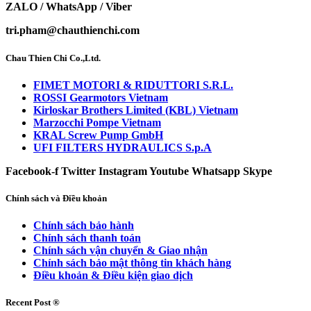
ZALO / WhatsApp / Viber
tri.pham@chauthienchi.com
Chau Thien Chi Co.,Ltd.
FIMET MOTORI & RIDUTTORI S.R.L.
ROSSI Gearmotors Vietnam
Kirloskar Brothers Limited (KBL) Vietnam
Marzocchi Pompe Vietnam
KRAL Screw Pump GmbH
UFI FILTERS HYDRAULICS S.p.A
Facebook-f
Twitter
Instagram
Youtube
Whatsapp
Skype
Chính sách và Điều khoản
Chính sách bảo hành
Chính sách thanh toán
Chính sách vận chuyển & Giao nhận
Chính sách bảo mật thông tin khách hàng
Điều khoản & Điều kiện giao dịch
Recent Post ®