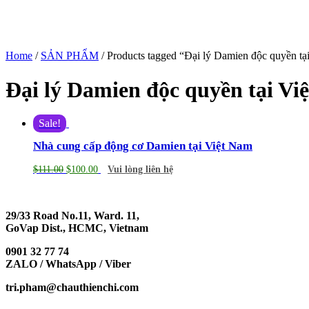
Home
/
SẢN PHẨM
/ Products tagged “Đại lý Damien độc quyền tạ
Đại lý Damien độc quyền tại Vi
Sale!
Nhà cung cấp động cơ Damien tại Việt Nam
$
111.00
$
100.00
Vui lòng liên hệ
29/33 Road No.11, Ward. 11,
GoVap Dist., HCMC, Vietnam
0901 32 77 74
ZALO / WhatsApp / Viber
tri.pham@chauthienchi.com