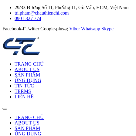
29/33 Đường Số 11, Phường 11, Gò Vấp, HCM, Việt Nam.
tri.pham@chauthienchi.com
0901 327 774
Facebook-f
Twitter
Google-plus-g
Viber
Whatsapp
Skype
TRANG CHỦ
ABOUT US
SẢN PHẨM
ỨNG DỤNG
TIN TỨC
TERMS
LIÊN HỆ
TRANG CHỦ
ABOUT US
SẢN PHẨM
ỨNG DỤNG