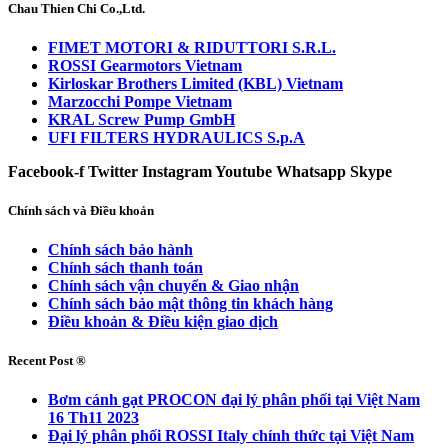
Chau Thien Chi Co.,Ltd.
FIMET MOTORI & RIDUTTORI S.R.L.
ROSSI Gearmotors Vietnam
Kirloskar Brothers Limited (KBL) Vietnam
Marzocchi Pompe Vietnam
KRAL Screw Pump GmbH
UFI FILTERS HYDRAULICS S.p.A
Facebook-f
Twitter
Instagram
Youtube
Whatsapp
Skype
Chính sách và Điều khoản
Chính sách bảo hành
Chính sách thanh toán
Chính sách vận chuyển & Giao nhận
Chính sách bảo mật thông tin khách hàng
Điều khoản & Điều kiện giao dịch
Recent Post ®
Bơm cánh gạt PROCON đại lý phân phối tại Việt Nam
16 Th11 2023
Đại lý phân phối ROSSI Italy chính thức tại Việt Nam