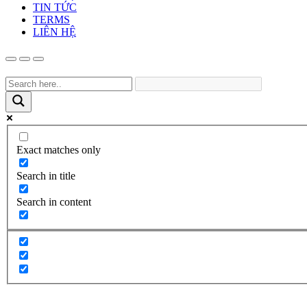
TIN TỨC
TERMS
LIÊN HỆ
Exact matches only
Search in title
Search in content