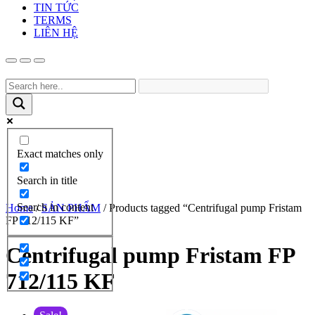
TIN TỨC
TERMS
LIÊN HỆ
Exact matches only
Search in title
Search in content
Home
/
SẢN PHẨM
/ Products tagged “Centrifugal pump Fristam
FP 712/115 KF”
Centrifugal pump Fristam FP
712/115 KF