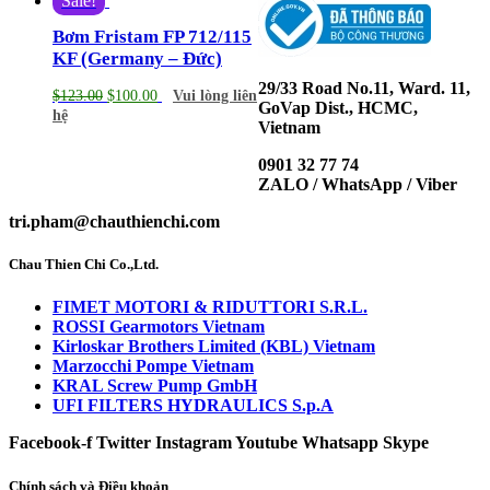
Sale!
Bơm Fristam FP 712/115
KF (Germany – Đức)
29/33 Road No.11, Ward. 11,
$
123.00
$
100.00
Vui lòng liên
GoVap Dist., HCMC,
hệ
Vietnam
0901 32 77 74
ZALO / WhatsApp / Viber
tri.pham@chauthienchi.com
Chau Thien Chi Co.,Ltd.
FIMET MOTORI & RIDUTTORI S.R.L.
ROSSI Gearmotors Vietnam
Kirloskar Brothers Limited (KBL) Vietnam
Marzocchi Pompe Vietnam
KRAL Screw Pump GmbH
UFI FILTERS HYDRAULICS S.p.A
Facebook-f
Twitter
Instagram
Youtube
Whatsapp
Skype
Chính sách và Điều khoản