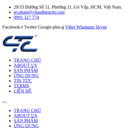
29/33 Đường Số 11, Phường 11, Gò Vấp, HCM, Việt Nam.
tri.pham@chauthienchi.com
0901 327 774
Facebook-f
Twitter
Google-plus-g
Viber
Whatsapp
Skype
TRANG CHỦ
ABOUT US
SẢN PHẨM
ỨNG DỤNG
TIN TỨC
TERMS
LIÊN HỆ
TRANG CHỦ
ABOUT US
SẢN PHẨM
ỨNG DỤNG