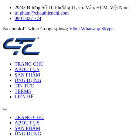
29/33 Đường Số 11, Phường 11, Gò Vấp, HCM, Việt Nam.
tri.pham@chauthienchi.com
0901 327 774
Facebook-f
Twitter
Google-plus-g
Viber
Whatsapp
Skype
TRANG CHỦ
ABOUT US
SẢN PHẨM
ỨNG DỤNG
TIN TỨC
TERMS
LIÊN HỆ
TRANG CHỦ
ABOUT US
SẢN PHẨM
ỨNG DỤNG