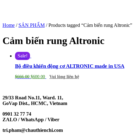
Home
/
SẢN PHẨM
/ Products tagged “Cảm biến rung Altronic”
Cảm biến rung Altronic
Sale!
Bộ điều khiển động cơ ALTRONIC made in USA
$
666.00
$
600.00
Vui lòng liên hệ
29/33 Road No.11, Ward. 11,
GoVap Dist., HCMC, Vietnam
0901 32 77 74
ZALO / WhatsApp / Viber
tri.pham@chauthienchi.com