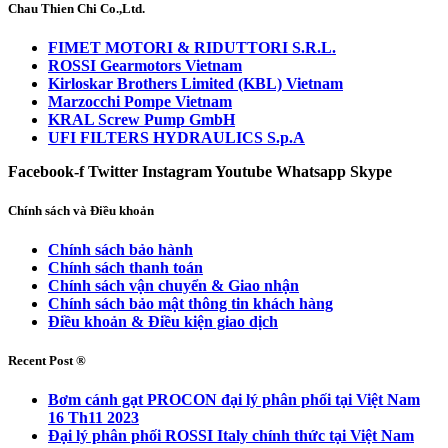
Chau Thien Chi Co.,Ltd.
FIMET MOTORI & RIDUTTORI S.R.L.
ROSSI Gearmotors Vietnam
Kirloskar Brothers Limited (KBL) Vietnam
Marzocchi Pompe Vietnam
KRAL Screw Pump GmbH
UFI FILTERS HYDRAULICS S.p.A
Facebook-f
Twitter
Instagram
Youtube
Whatsapp
Skype
Chính sách và Điều khoản
Chính sách bảo hành
Chính sách thanh toán
Chính sách vận chuyển & Giao nhận
Chính sách bảo mật thông tin khách hàng
Điều khoản & Điều kiện giao dịch
Recent Post ®
Bơm cánh gạt PROCON đại lý phân phối tại Việt Nam
16 Th11 2023
Đại lý phân phối ROSSI Italy chính thức tại Việt Nam