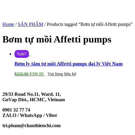
Home
/
SẢN PHẨM
/ Products tagged “Bơm tự mồi Affetti pumps”
Bơm tự mồi Affetti pumps
Sale!
Bơm ly tâm tự mồi Affetti pumps đại lý Việt Nam
$
333.00
$
300.00
Vui lòng liên hệ
29/33 Road No.11, Ward. 11,
GoVap Dist., HCMC, Vietnam
0901 32 77 74
ZALO / WhatsApp / Viber
tri.pham@chauthienchi.com