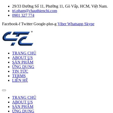
29/33 Đường Số 11, Phường 11, Gò Vấp, HCM, Việt Nam.
tri.pham@chauthienchi.com
0901 327 774
Facebook-f
Twitter
Google-plus-g
Viber
Whatsapp
Skype
TRANG CHỦ
ABOUT US
SẢN PHẨM
ỨNG DỤNG
TIN TỨC
TERMS
LIÊN HỆ
TRANG CHỦ
ABOUT US
SẢN PHẨM
ỨNG DỤNG