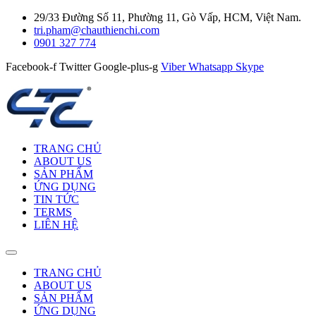
29/33 Đường Số 11, Phường 11, Gò Vấp, HCM, Việt Nam.
tri.pham@chauthienchi.com
0901 327 774
Facebook-f
Twitter
Google-plus-g
Viber
Whatsapp
Skype
TRANG CHỦ
ABOUT US
SẢN PHẨM
ỨNG DỤNG
TIN TỨC
TERMS
LIÊN HỆ
TRANG CHỦ
ABOUT US
SẢN PHẨM
ỨNG DỤNG