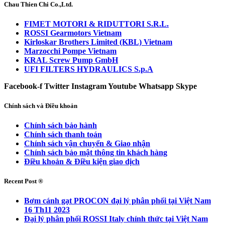
Chau Thien Chi Co.,Ltd.
FIMET MOTORI & RIDUTTORI S.R.L.
ROSSI Gearmotors Vietnam
Kirloskar Brothers Limited (KBL) Vietnam
Marzocchi Pompe Vietnam
KRAL Screw Pump GmbH
UFI FILTERS HYDRAULICS S.p.A
Facebook-f
Twitter
Instagram
Youtube
Whatsapp
Skype
Chính sách và Điều khoản
Chính sách bảo hành
Chính sách thanh toán
Chính sách vận chuyển & Giao nhận
Chính sách bảo mật thông tin khách hàng
Điều khoản & Điều kiện giao dịch
Recent Post ®
Bơm cánh gạt PROCON đại lý phân phối tại Việt Nam
16 Th11 2023
Đại lý phân phối ROSSI Italy chính thức tại Việt Nam