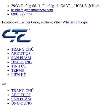
29/33 Đường Số 11, Phường 11, Gò Vấp, HCM, Việt Nam.
tri.pham@chauthienchi.com
0901 327 774
Facebook-f
Twitter
Google-plus-g
Viber
Whatsapp
Skype
TRANG CHỦ
ABOUT US
SẢN PHẨM
ỨNG DỤNG
TIN TỨC
TERMS
LIÊN HỆ
TRANG CHỦ
ABOUT US
SẢN PHẨM
ỨNG DỤNG