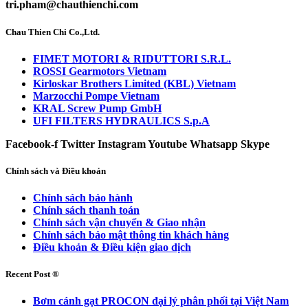
tri.pham@chauthienchi.com
Chau Thien Chi Co.,Ltd.
FIMET MOTORI & RIDUTTORI S.R.L.
ROSSI Gearmotors Vietnam
Kirloskar Brothers Limited (KBL) Vietnam
Marzocchi Pompe Vietnam
KRAL Screw Pump GmbH
UFI FILTERS HYDRAULICS S.p.A
Facebook-f
Twitter
Instagram
Youtube
Whatsapp
Skype
Chính sách và Điều khoản
Chính sách bảo hành
Chính sách thanh toán
Chính sách vận chuyển & Giao nhận
Chính sách bảo mật thông tin khách hàng
Điều khoản & Điều kiện giao dịch
Recent Post ®
Bơm cánh gạt PROCON đại lý phân phối tại Việt Nam