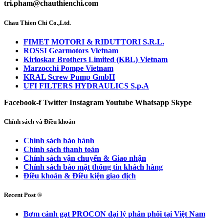
tri.pham@chauthienchi.com
Chau Thien Chi Co.,Ltd.
FIMET MOTORI & RIDUTTORI S.R.L.
ROSSI Gearmotors Vietnam
Kirloskar Brothers Limited (KBL) Vietnam
Marzocchi Pompe Vietnam
KRAL Screw Pump GmbH
UFI FILTERS HYDRAULICS S.p.A
Facebook-f
Twitter
Instagram
Youtube
Whatsapp
Skype
Chính sách và Điều khoản
Chính sách bảo hành
Chính sách thanh toán
Chính sách vận chuyển & Giao nhận
Chính sách bảo mật thông tin khách hàng
Điều khoản & Điều kiện giao dịch
Recent Post ®
Bơm cánh gạt PROCON đại lý phân phối tại Việt Nam