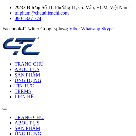
29/33 Đường Số 11, Phường 11, Gò Vấp, HCM, Việt Nam.
tri.pham@chauthienchi.com
0901 327 774
Facebook-f
Twitter
Google-plus-g
Viber
Whatsapp
Skype
TRANG CHỦ
ABOUT US
SẢN PHẨM
ỨNG DỤNG
TIN TỨC
TERMS
LIÊN HỆ
TRANG CHỦ
ABOUT US
SẢN PHẨM
ỨNG DỤNG