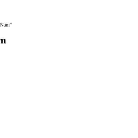
t Nam”
am