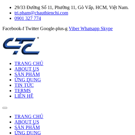
29/33 Đường Số 11, Phường 11, Gò Vấp, HCM, Việt Nam.
tri.pham@chauthienchi.com
0901 327 774
Facebook-f
Twitter
Google-plus-g
Viber
Whatsapp
Skype
TRANG CHỦ
ABOUT US
SẢN PHẨM
ỨNG DỤNG
TIN TỨC
TERMS
LIÊN HỆ
TRANG CHỦ
ABOUT US
SẢN PHẨM
ỨNG DỤNG