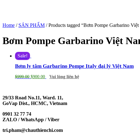
Home
/
SẢN PHẨM
/ Products tagged “Bơm Pompe Garbarino Việ
Bơm Pompe Garbarino Việt N
Sale!
Bơm ly tâm Garbarino Pompe Italy đại lý Việt Nam
$
999.00
$
900.00
Vui lòng liên hệ
29/33 Road No.11, Ward. 11,
GoVap Dist., HCMC, Vietnam
0901 32 77 74
ZALO / WhatsApp / Viber
tri.pham@chauthienchi.com