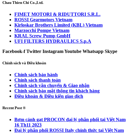
Chau Thien Chi Co.,Ltd.
FIMET MOTORI & RIDUTTORI S.R.L.
ROSSI Gearmotors Vietnam
Kirloskar Brothers Limited (KBL) Vietnam
Marzocchi Pompe Vietnam
KRAL Screw Pump GmbH
UFI FILTERS HYDRAULICS S.p.A
Facebook-f
Twitter
Instagram
Youtube
Whatsapp
Skype
Chính sách và Điều khoản
Chính sách bảo hành
Chính sách thanh toán
Chính sách vận chuyển & Giao nhận
Chính sách bảo mật thông tin khách hàng
Điều khoản & Điều kiện giao dịch
Recent Post ®
Bơm cánh gạt PROCON đại lý phân phối tại Việt Nam
16 Th11 2023
Đại lý phân phối ROSSI Italy chính thức tại Việt Nam