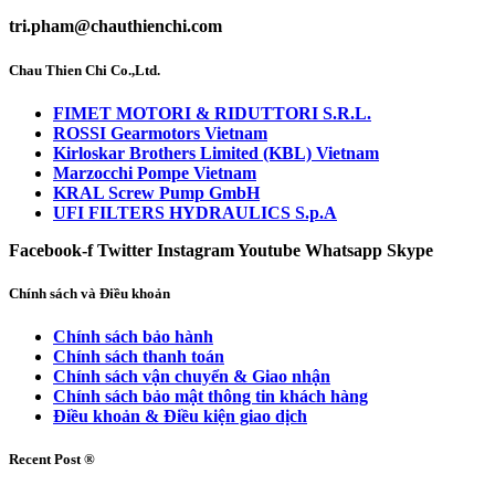
tri.pham@chauthienchi.com
Chau Thien Chi Co.,Ltd.
FIMET MOTORI & RIDUTTORI S.R.L.
ROSSI Gearmotors Vietnam
Kirloskar Brothers Limited (KBL) Vietnam
Marzocchi Pompe Vietnam
KRAL Screw Pump GmbH
UFI FILTERS HYDRAULICS S.p.A
Facebook-f
Twitter
Instagram
Youtube
Whatsapp
Skype
Chính sách và Điều khoản
Chính sách bảo hành
Chính sách thanh toán
Chính sách vận chuyển & Giao nhận
Chính sách bảo mật thông tin khách hàng
Điều khoản & Điều kiện giao dịch
Recent Post ®