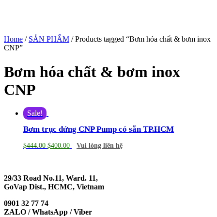
Home
/
SẢN PHẨM
/ Products tagged “Bơm hóa chất & bơm inox
CNP”
Bơm hóa chất & bơm inox
CNP
Sale!
Bơm trục đứng CNP Pump có sẵn TP.HCM
$
444.00
$
400.00
Vui lòng liên hệ
29/33 Road No.11, Ward. 11,
GoVap Dist., HCMC, Vietnam
0901 32 77 74
ZALO / WhatsApp / Viber