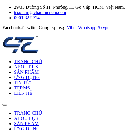
29/33 Đường Số 11, Phường 11, Gò Vấp, HCM, Việt Nam.
tri.pham@chauthienchi.com
0901 327 774
Facebook-f
Twitter
Google-plus-g
Viber
Whatsapp
Skype
TRANG CHỦ
ABOUT US
SẢN PHẨM
ỨNG DỤNG
TIN TỨC
TERMS
LIÊN HỆ
TRANG CHỦ
ABOUT US
SẢN PHẨM
ỨNG DỤNG