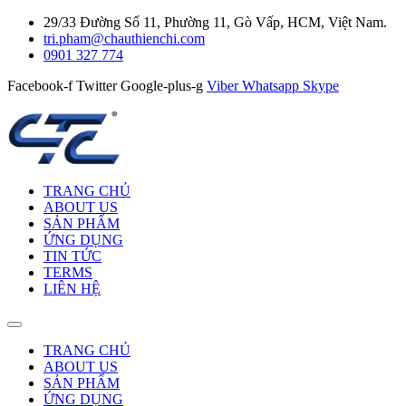
29/33 Đường Số 11, Phường 11, Gò Vấp, HCM, Việt Nam.
tri.pham@chauthienchi.com
0901 327 774
Facebook-f
Twitter
Google-plus-g
Viber
Whatsapp
Skype
TRANG CHỦ
ABOUT US
SẢN PHẨM
ỨNG DỤNG
TIN TỨC
TERMS
LIÊN HỆ
TRANG CHỦ
ABOUT US
SẢN PHẨM
ỨNG DỤNG