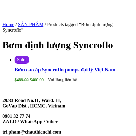
Home
/
SẢN PHẨM
/ Products tagged “Bơm định lượng
Syncroflo”
Bơm định lượng Syncroflo
Sale!
Bơm cao áp Syncroflo pumps đại lý Việt Nam
$
489.00
$
400.00
Vui lòng liên hệ
29/33 Road No.11, Ward. 11,
GoVap Dist., HCMC, Vietnam
0901 32 77 74
ZALO / WhatsApp / Viber
tri.pham@chauthienchi.com