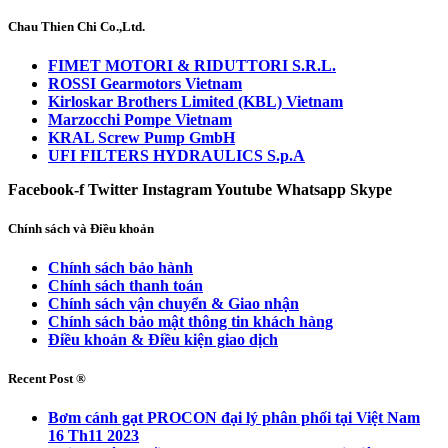
Chau Thien Chi Co.,Ltd.
FIMET MOTORI & RIDUTTORI S.R.L.
ROSSI Gearmotors Vietnam
Kirloskar Brothers Limited (KBL) Vietnam
Marzocchi Pompe Vietnam
KRAL Screw Pump GmbH
UFI FILTERS HYDRAULICS S.p.A
Facebook-f
Twitter
Instagram
Youtube
Whatsapp
Skype
Chính sách và Điều khoản
Chính sách bảo hành
Chính sách thanh toán
Chính sách vận chuyển & Giao nhận
Chính sách bảo mật thông tin khách hàng
Điều khoản & Điều kiện giao dịch
Recent Post ®
Bơm cánh gạt PROCON đại lý phân phối tại Việt Nam
16 Th11 2023