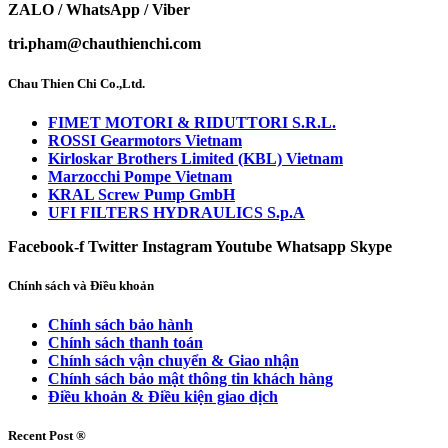
ZALO / WhatsApp / Viber
tri.pham@chauthienchi.com
Chau Thien Chi Co.,Ltd.
FIMET MOTORI & RIDUTTORI S.R.L.
ROSSI Gearmotors Vietnam
Kirloskar Brothers Limited (KBL) Vietnam
Marzocchi Pompe Vietnam
KRAL Screw Pump GmbH
UFI FILTERS HYDRAULICS S.p.A
Facebook-f
Twitter
Instagram
Youtube
Whatsapp
Skype
Chính sách và Điều khoản
Chính sách bảo hành
Chính sách thanh toán
Chính sách vận chuyển & Giao nhận
Chính sách bảo mật thông tin khách hàng
Điều khoản & Điều kiện giao dịch
Recent Post ®