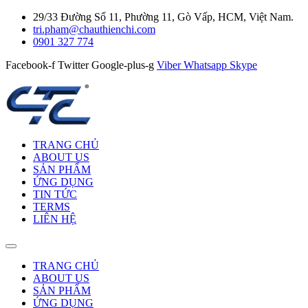
29/33 Đường Số 11, Phường 11, Gò Vấp, HCM, Việt Nam.
tri.pham@chauthienchi.com
0901 327 774
Facebook-f
Twitter
Google-plus-g
Viber
Whatsapp
Skype
TRANG CHỦ
ABOUT US
SẢN PHẨM
ỨNG DỤNG
TIN TỨC
TERMS
LIÊN HỆ
TRANG CHỦ
ABOUT US
SẢN PHẨM
ỨNG DỤNG