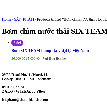
Home
/
SẢN PHẨM
/ Products tagged “Bơm chìm nước thải SIX 
Bơm chìm nước thải SIX TEA
Sale!
Bơm SIX TEAM Pump Italy đại lý Việt Nam
$
6,900.00
$
5,000.00
Vui lòng liên hệ
29/33 Road No.11, Ward. 11,
GoVap Dist., HCMC, Vietnam
0901 32 77 74
ZALO / WhatsApp / Viber
tri.pham@chauthienchi.com