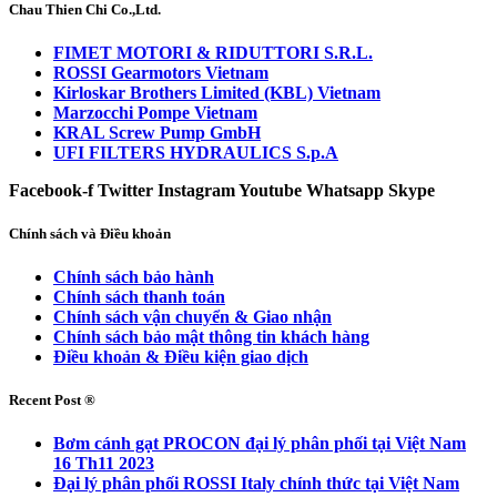
Chau Thien Chi Co.,Ltd.
FIMET MOTORI & RIDUTTORI S.R.L.
ROSSI Gearmotors Vietnam
Kirloskar Brothers Limited (KBL) Vietnam
Marzocchi Pompe Vietnam
KRAL Screw Pump GmbH
UFI FILTERS HYDRAULICS S.p.A
Facebook-f
Twitter
Instagram
Youtube
Whatsapp
Skype
Chính sách và Điều khoản
Chính sách bảo hành
Chính sách thanh toán
Chính sách vận chuyển & Giao nhận
Chính sách bảo mật thông tin khách hàng
Điều khoản & Điều kiện giao dịch
Recent Post ®
Bơm cánh gạt PROCON đại lý phân phối tại Việt Nam
16 Th11 2023
Đại lý phân phối ROSSI Italy chính thức tại Việt Nam