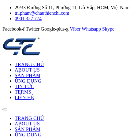
29/33 Đường Số 11, Phường 11, Gò Vấp, HCM, Việt Nam.
tri.pham@chauthienchi.com
0901 327 774
Facebook-f
Twitter
Google-plus-g
Viber
Whatsapp
Skype
TRANG CHỦ
ABOUT US
SẢN PHẨM
ỨNG DỤNG
TIN TỨC
TERMS
LIÊN HỆ
TRANG CHỦ
ABOUT US
SẢN PHẨM
ỨNG DỤNG