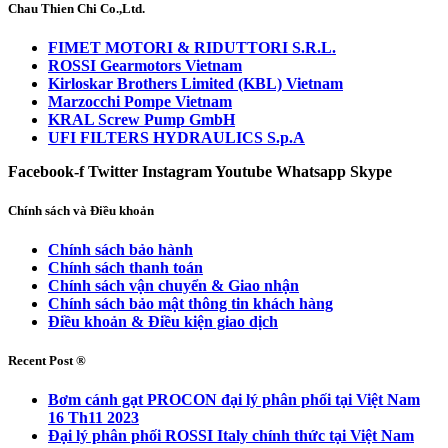
Chau Thien Chi Co.,Ltd.
FIMET MOTORI & RIDUTTORI S.R.L.
ROSSI Gearmotors Vietnam
Kirloskar Brothers Limited (KBL) Vietnam
Marzocchi Pompe Vietnam
KRAL Screw Pump GmbH
UFI FILTERS HYDRAULICS S.p.A
Facebook-f
Twitter
Instagram
Youtube
Whatsapp
Skype
Chính sách và Điều khoản
Chính sách bảo hành
Chính sách thanh toán
Chính sách vận chuyển & Giao nhận
Chính sách bảo mật thông tin khách hàng
Điều khoản & Điều kiện giao dịch
Recent Post ®
Bơm cánh gạt PROCON đại lý phân phối tại Việt Nam
16 Th11 2023
Đại lý phân phối ROSSI Italy chính thức tại Việt Nam