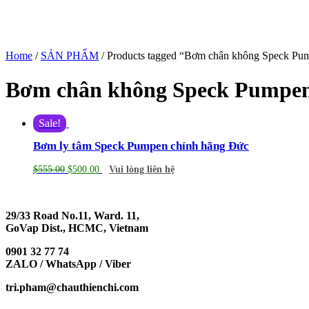
Home
/
SẢN PHẨM
/ Products tagged “Bơm chân không Speck Pu
Bơm chân không Speck Pumpe
Sale!
Bơm ly tâm Speck Pumpen chính hãng Đức
$
555.00
$
500.00
Vui lòng liên hệ
29/33 Road No.11, Ward. 11,
GoVap Dist., HCMC, Vietnam
0901 32 77 74
ZALO / WhatsApp / Viber
tri.pham@chauthienchi.com