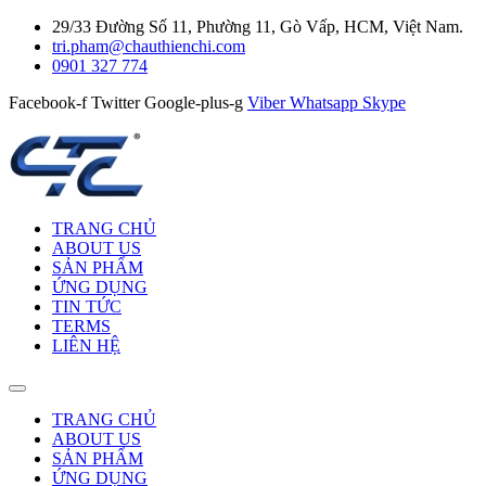
29/33 Đường Số 11, Phường 11, Gò Vấp, HCM, Việt Nam.
tri.pham@chauthienchi.com
0901 327 774
Facebook-f
Twitter
Google-plus-g
Viber
Whatsapp
Skype
TRANG CHỦ
ABOUT US
SẢN PHẨM
ỨNG DỤNG
TIN TỨC
TERMS
LIÊN HỆ
TRANG CHỦ
ABOUT US
SẢN PHẨM
ỨNG DỤNG