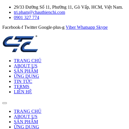
29/33 Đường Số 11, Phường 11, Gò Vấp, HCM, Việt Nam.
tri.pham@chauthienchi.com
0901 327 774
Facebook-f
Twitter
Google-plus-g
Viber
Whatsapp
Skype
TRANG CHỦ
ABOUT US
SẢN PHẨM
ỨNG DỤNG
TIN TỨC
TERMS
LIÊN HỆ
TRANG CHỦ
ABOUT US
SẢN PHẨM
ỨNG DỤNG