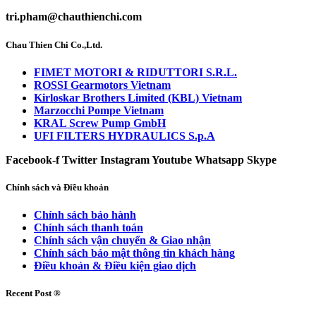
tri.pham@chauthienchi.com
Chau Thien Chi Co.,Ltd.
FIMET MOTORI & RIDUTTORI S.R.L.
ROSSI Gearmotors Vietnam
Kirloskar Brothers Limited (KBL) Vietnam
Marzocchi Pompe Vietnam
KRAL Screw Pump GmbH
UFI FILTERS HYDRAULICS S.p.A
Facebook-f
Twitter
Instagram
Youtube
Whatsapp
Skype
Chính sách và Điều khoản
Chính sách bảo hành
Chính sách thanh toán
Chính sách vận chuyển & Giao nhận
Chính sách bảo mật thông tin khách hàng
Điều khoản & Điều kiện giao dịch
Recent Post ®