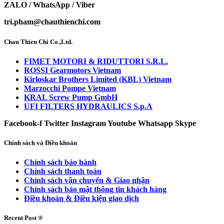
ZALO / WhatsApp / Viber
tri.pham@chauthienchi.com
Chau Thien Chi Co.,Ltd.
FIMET MOTORI & RIDUTTORI S.R.L.
ROSSI Gearmotors Vietnam
Kirloskar Brothers Limited (KBL) Vietnam
Marzocchi Pompe Vietnam
KRAL Screw Pump GmbH
UFI FILTERS HYDRAULICS S.p.A
Facebook-f
Twitter
Instagram
Youtube
Whatsapp
Skype
Chính sách và Điều khoản
Chính sách bảo hành
Chính sách thanh toán
Chính sách vận chuyển & Giao nhận
Chính sách bảo mật thông tin khách hàng
Điều khoản & Điều kiện giao dịch
Recent Post ®