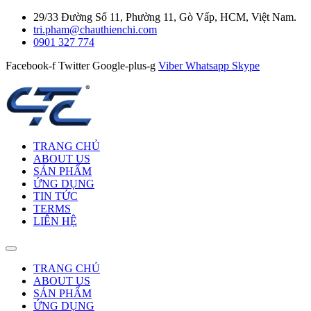
29/33 Đường Số 11, Phường 11, Gò Vấp, HCM, Việt Nam.
tri.pham@chauthienchi.com
0901 327 774
Facebook-f
Twitter
Google-plus-g
Viber
Whatsapp
Skype
TRANG CHỦ
ABOUT US
SẢN PHẨM
ỨNG DỤNG
TIN TỨC
TERMS
LIÊN HỆ
TRANG CHỦ
ABOUT US
SẢN PHẨM
ỨNG DỤNG