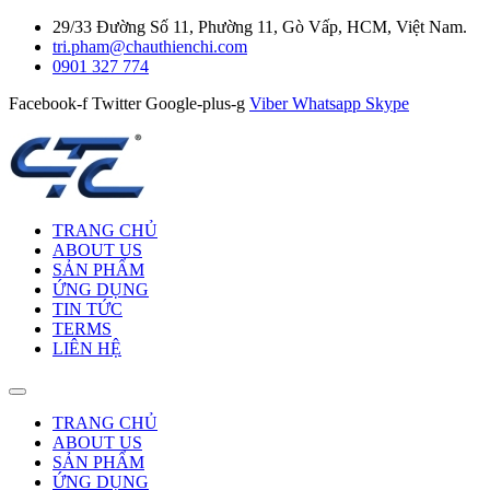
29/33 Đường Số 11, Phường 11, Gò Vấp, HCM, Việt Nam.
tri.pham@chauthienchi.com
0901 327 774
Facebook-f
Twitter
Google-plus-g
Viber
Whatsapp
Skype
TRANG CHỦ
ABOUT US
SẢN PHẨM
ỨNG DỤNG
TIN TỨC
TERMS
LIÊN HỆ
TRANG CHỦ
ABOUT US
SẢN PHẨM
ỨNG DỤNG