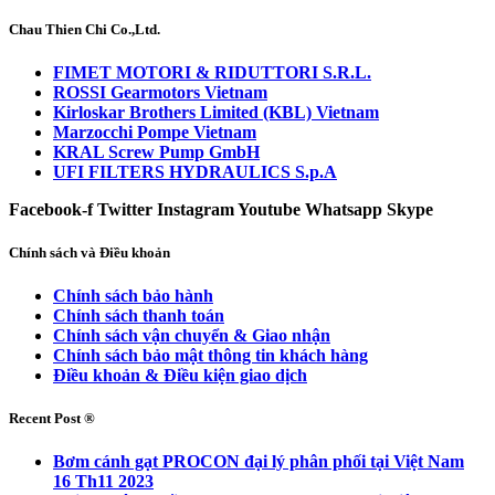
Chau Thien Chi Co.,Ltd.
FIMET MOTORI & RIDUTTORI S.R.L.
ROSSI Gearmotors Vietnam
Kirloskar Brothers Limited (KBL) Vietnam
Marzocchi Pompe Vietnam
KRAL Screw Pump GmbH
UFI FILTERS HYDRAULICS S.p.A
Facebook-f
Twitter
Instagram
Youtube
Whatsapp
Skype
Chính sách và Điều khoản
Chính sách bảo hành
Chính sách thanh toán
Chính sách vận chuyển & Giao nhận
Chính sách bảo mật thông tin khách hàng
Điều khoản & Điều kiện giao dịch
Recent Post ®
Bơm cánh gạt PROCON đại lý phân phối tại Việt Nam
16 Th11 2023