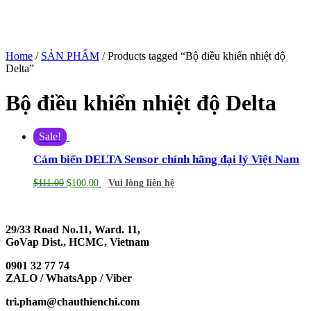
Home
/
SẢN PHẨM
/ Products tagged “Bộ điều khiển nhiệt độ
Delta”
Bộ điều khiển nhiệt độ Delta
Sale!
Cảm biến DELTA Sensor chính hãng đại lý Việt Nam
$
111.00
$
100.00
Vui lòng liên hệ
29/33 Road No.11, Ward. 11,
GoVap Dist., HCMC, Vietnam
0901 32 77 74
ZALO / WhatsApp / Viber
tri.pham@chauthienchi.com