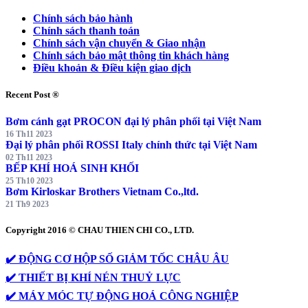
Chính sách bảo hành
Chính sách thanh toán
Chính sách vận chuyển & Giao nhận
Chính sách bảo mật thông tin khách hàng
Điều khoản & Điều kiện giao dịch
Recent Post ®
Bơm cánh gạt PROCON đại lý phân phối tại Việt Nam
16 Th11 2023
Đại lý phân phối ROSSI Italy chính thức tại Việt Nam
02 Th11 2023
BẾP KHÍ HOÁ SINH KHỐI
25 Th10 2023
Bơm Kirloskar Brothers Vietnam Co.,ltd.
21 Th9 2023
Copyright 2016 © CHAU THIEN CHI CO., LTD.
✔️ ĐỘNG CƠ HỘP SỐ GIẢM TỐC CHÂU ÂU
✔️ THIẾT BỊ KHÍ NÉN THUỶ LỰC
✔️ MÁY MÓC TỰ ĐỘNG HOÁ CÔNG NGHIỆP