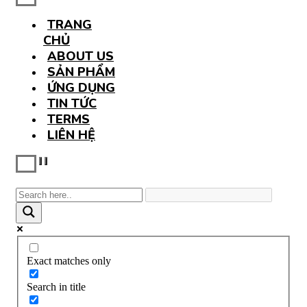
TRANG
CHỦ
ABOUT US
SẢN PHẨM
ỨNG DỤNG
TIN TỨC
TERMS
LIÊN HỆ
Exact matches only
Search in title