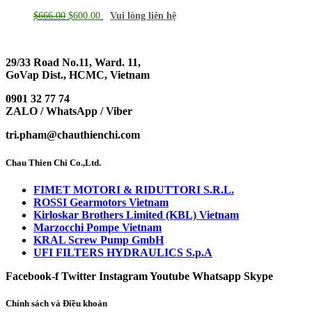
$
666.00
$
600.00
Vui lòng liên hệ
29/33 Road No.11, Ward. 11,
GoVap Dist., HCMC, Vietnam
0901 32 77 74
ZALO / WhatsApp / Viber
tri.pham@chauthienchi.com
Chau Thien Chi Co.,Ltd.
FIMET MOTORI & RIDUTTORI S.R.L.
ROSSI Gearmotors Vietnam
Kirloskar Brothers Limited (KBL) Vietnam
Marzocchi Pompe Vietnam
KRAL Screw Pump GmbH
UFI FILTERS HYDRAULICS S.p.A
Facebook-f
Twitter
Instagram
Youtube
Whatsapp
Skype
Chính sách và Điều khoản