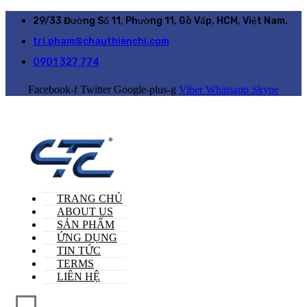
29/33 Đường Số 11, Phường 11, Gò Vấp, HCM, Việt Nam.
tri.pham@chauthienchi.com
0901 327 774
Facebook-f
Twitter
Google-plus-g
Viber
Whatsapp
Skype
TRANG CHỦ
ABOUT US
SẢN PHẨM
ỨNG DỤNG
TIN TỨC
TERMS
LIÊN HỆ