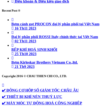
Điều khoản & Điều kiện giao dịch
Recent Post ®
Bơm cánh gạt PROCON đại lý phân phối tại Việt Nam
16 Th11 2023
Đại lý phân phối ROSSI Italy chính thức tại Việt Nam
02 Th11 2023
BẾP KHÍ HOÁ SINH KHỐI
25 Th10 2023
Bơm Kirloskar Brothers Vietnam Co.,ltd.
21 Th9 2023
Copyright 2016 © CHAU THIEN CHI CO., LTD.
✔️ ĐỘNG CƠ HỘP SỐ GIẢM TỐC CHÂU ÂU
✔️ THIẾT BỊ KHÍ NÉN THUỶ LỰC
✔️ MÁY MÓC TỰ ĐỘNG HOÁ CÔNG NGHIỆP