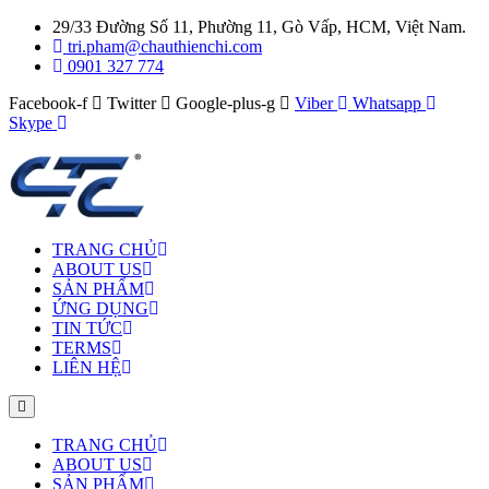
29/33 Đường Số 11, Phường 11, Gò Vấp, HCM, Việt Nam.
tri.pham@chauthienchi.com
0901 327 774
Facebook-f
Twitter
Google-plus-g
Viber
Whatsapp
Skype
TRANG CHỦ
ABOUT US
SẢN PHẨM
ỨNG DỤNG
TIN TỨC
TERMS
LIÊN HỆ
TRANG CHỦ
ABOUT US
SẢN PHẨM