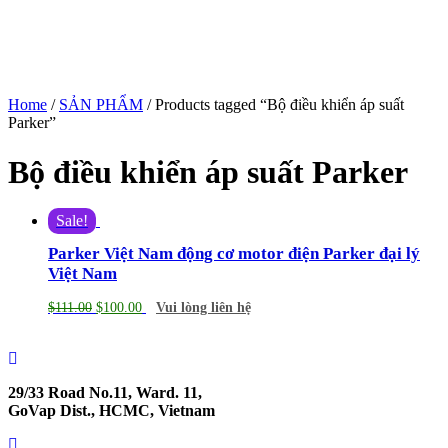
Home
/
SẢN PHẨM
/ Products tagged “Bộ điều khiển áp suất
Parker”
Bộ điều khiển áp suất Parker
Sale!
Parker Việt Nam động cơ motor điện Parker đại lý
Việt Nam
$
111.00
$
100.00
Vui lòng liên hệ
29/33 Road No.11, Ward. 11,
GoVap Dist., HCMC, Vietnam