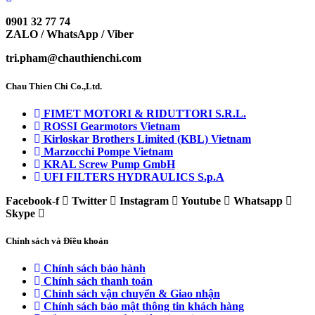
0901 32 77 74
ZALO / WhatsApp / Viber
tri.pham@chauthienchi.com
Chau Thien Chi Co.,Ltd.
FIMET MOTORI & RIDUTTORI S.R.L.
ROSSI Gearmotors Vietnam
Kirloskar Brothers Limited (KBL) Vietnam
Marzocchi Pompe Vietnam
KRAL Screw Pump GmbH
UFI FILTERS HYDRAULICS S.p.A
Facebook-f
Twitter
Instagram
Youtube
Whatsapp
Skype
Chính sách và Điều khoản
Chính sách bảo hành
Chính sách thanh toán
Chính sách vận chuyển & Giao nhận
Chính sách bảo mật thông tin khách hàng