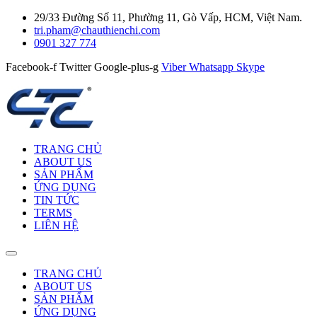
29/33 Đường Số 11, Phường 11, Gò Vấp, HCM, Việt Nam.
tri.pham@chauthienchi.com
0901 327 774
Facebook-f
Twitter
Google-plus-g
Viber
Whatsapp
Skype
TRANG CHỦ
ABOUT US
SẢN PHẨM
ỨNG DỤNG
TIN TỨC
TERMS
LIÊN HỆ
TRANG CHỦ
ABOUT US
SẢN PHẨM
ỨNG DỤNG