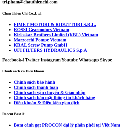
tri.pham@chauthienchi.com
Chau Thien Chi Co.,Ltd.
FIMET MOTORI & RIDUTTORI S.R.L.
ROSSI Gearmotors Vietnam
Kirloskar Brothers Limited (KBL) Vietnam
Marzocchi Pompe Vietnam
KRAL Screw Pump GmbH
UFI FILTERS HYDRAULICS S.p.A
Facebook-f
Twitter
Instagram
Youtube
Whatsapp
Skype
Chính sách và Điều khoản
Chính sách bảo hành
Chính sách thanh toán
Chính sách vận chuyển & Giao nhận
Chính sách bảo mật thông tin khách hàng
Điều khoản & Điều kiện giao dịch
Recent Post ®
Bơm cánh gạt PROCON đại lý phân phối tại Việt Nam