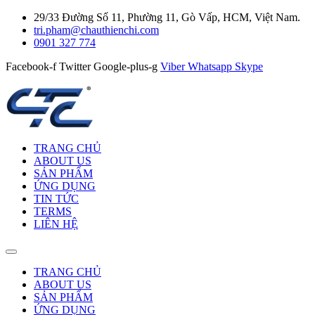
29/33 Đường Số 11, Phường 11, Gò Vấp, HCM, Việt Nam.
tri.pham@chauthienchi.com
0901 327 774
Facebook-f
Twitter
Google-plus-g
Viber
Whatsapp
Skype
TRANG CHỦ
ABOUT US
SẢN PHẨM
ỨNG DỤNG
TIN TỨC
TERMS
LIÊN HỆ
TRANG CHỦ
ABOUT US
SẢN PHẨM
ỨNG DỤNG