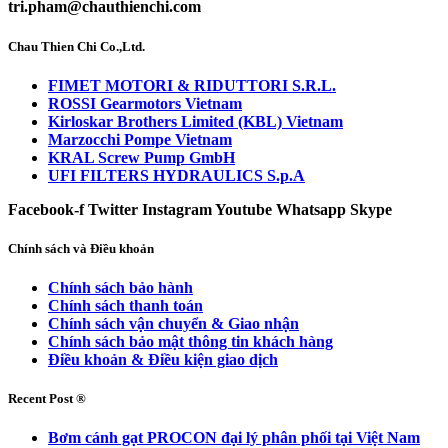
tri.pham@chauthienchi.com
Chau Thien Chi Co.,Ltd.
FIMET MOTORI & RIDUTTORI S.R.L.
ROSSI Gearmotors Vietnam
Kirloskar Brothers Limited (KBL) Vietnam
Marzocchi Pompe Vietnam
KRAL Screw Pump GmbH
UFI FILTERS HYDRAULICS S.p.A
Facebook-f
Twitter
Instagram
Youtube
Whatsapp
Skype
Chính sách và Điều khoản
Chính sách bảo hành
Chính sách thanh toán
Chính sách vận chuyển & Giao nhận
Chính sách bảo mật thông tin khách hàng
Điều khoản & Điều kiện giao dịch
Recent Post ®
Bơm cánh gạt PROCON đại lý phân phối tại Việt Nam