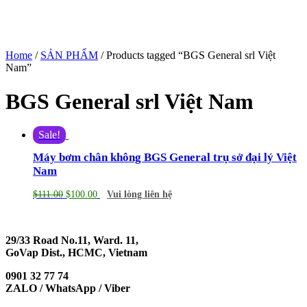
Home
/
SẢN PHẨM
/ Products tagged “BGS General srl Việt
Nam”
BGS General srl Việt Nam
Sale!
Máy bơm chân không BGS General trụ sở đại lý Việt
Nam
$
111.00
$
100.00
Vui lòng liên hệ
29/33 Road No.11, Ward. 11,
GoVap Dist., HCMC, Vietnam
0901 32 77 74
ZALO / WhatsApp / Viber