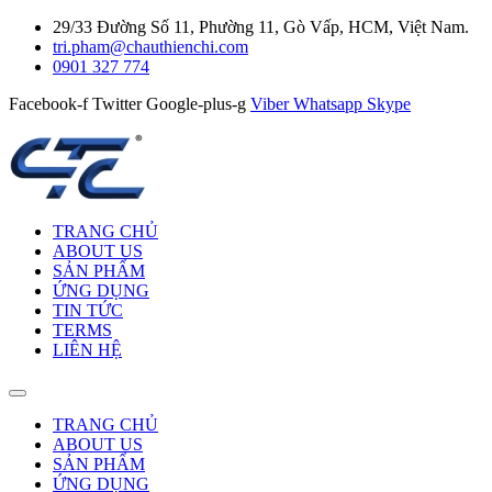
29/33 Đường Số 11, Phường 11, Gò Vấp, HCM, Việt Nam.
tri.pham@chauthienchi.com
0901 327 774
Facebook-f
Twitter
Google-plus-g
Viber
Whatsapp
Skype
TRANG CHỦ
ABOUT US
SẢN PHẨM
ỨNG DỤNG
TIN TỨC
TERMS
LIÊN HỆ
TRANG CHỦ
ABOUT US
SẢN PHẨM
ỨNG DỤNG