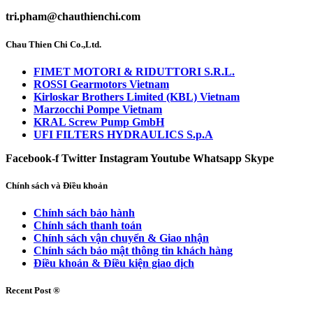
tri.pham@chauthienchi.com
Chau Thien Chi Co.,Ltd.
FIMET MOTORI & RIDUTTORI S.R.L.
ROSSI Gearmotors Vietnam
Kirloskar Brothers Limited (KBL) Vietnam
Marzocchi Pompe Vietnam
KRAL Screw Pump GmbH
UFI FILTERS HYDRAULICS S.p.A
Facebook-f
Twitter
Instagram
Youtube
Whatsapp
Skype
Chính sách và Điều khoản
Chính sách bảo hành
Chính sách thanh toán
Chính sách vận chuyển & Giao nhận
Chính sách bảo mật thông tin khách hàng
Điều khoản & Điều kiện giao dịch
Recent Post ®