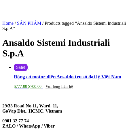
Home
/
SẢN PHẨM
/ Products tagged “Ansaldo Sistemi Industriali
S.p.A”
Ansaldo Sistemi Industriali
S.p.A
Sale!
Động cơ motor điện Ansaldo trụ sở đại lý Việt Nam
$
777.00
$
700.00
Vui lòng liên hệ
29/33 Road No.11, Ward. 11,
GoVap Dist., HCMC, Vietnam
0901 32 77 74
ZALO / WhatsApp / Viber