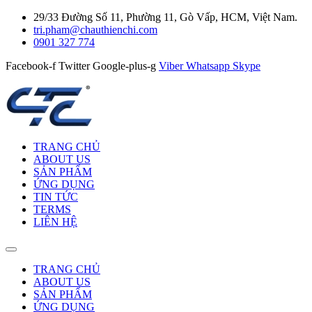
29/33 Đường Số 11, Phường 11, Gò Vấp, HCM, Việt Nam.
tri.pham@chauthienchi.com
0901 327 774
Facebook-f
Twitter
Google-plus-g
Viber
Whatsapp
Skype
TRANG CHỦ
ABOUT US
SẢN PHẨM
ỨNG DỤNG
TIN TỨC
TERMS
LIÊN HỆ
TRANG CHỦ
ABOUT US
SẢN PHẨM
ỨNG DỤNG