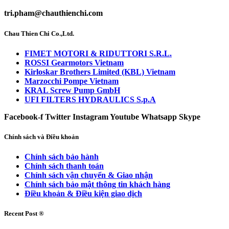
tri.pham@chauthienchi.com
Chau Thien Chi Co.,Ltd.
FIMET MOTORI & RIDUTTORI S.R.L.
ROSSI Gearmotors Vietnam
Kirloskar Brothers Limited (KBL) Vietnam
Marzocchi Pompe Vietnam
KRAL Screw Pump GmbH
UFI FILTERS HYDRAULICS S.p.A
Facebook-f
Twitter
Instagram
Youtube
Whatsapp
Skype
Chính sách và Điều khoản
Chính sách bảo hành
Chính sách thanh toán
Chính sách vận chuyển & Giao nhận
Chính sách bảo mật thông tin khách hàng
Điều khoản & Điều kiện giao dịch
Recent Post ®