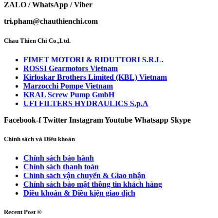
ZALO / WhatsApp / Viber
tri.pham@chauthienchi.com
Chau Thien Chi Co.,Ltd.
FIMET MOTORI & RIDUTTORI S.R.L.
ROSSI Gearmotors Vietnam
Kirloskar Brothers Limited (KBL) Vietnam
Marzocchi Pompe Vietnam
KRAL Screw Pump GmbH
UFI FILTERS HYDRAULICS S.p.A
Facebook-f
Twitter
Instagram
Youtube
Whatsapp
Skype
Chính sách và Điều khoản
Chính sách bảo hành
Chính sách thanh toán
Chính sách vận chuyển & Giao nhận
Chính sách bảo mật thông tin khách hàng
Điều khoản & Điều kiện giao dịch
Recent Post ®