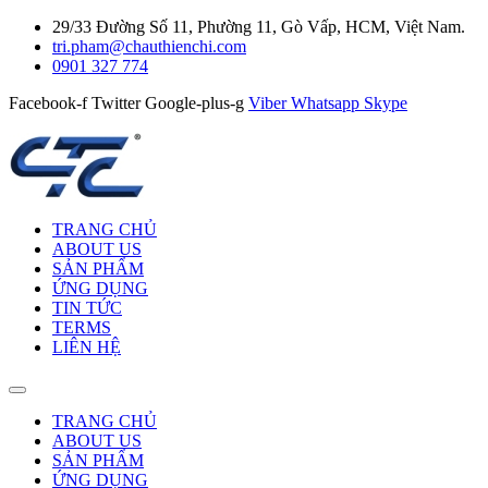
29/33 Đường Số 11, Phường 11, Gò Vấp, HCM, Việt Nam.
tri.pham@chauthienchi.com
0901 327 774
Facebook-f
Twitter
Google-plus-g
Viber
Whatsapp
Skype
TRANG CHỦ
ABOUT US
SẢN PHẨM
ỨNG DỤNG
TIN TỨC
TERMS
LIÊN HỆ
TRANG CHỦ
ABOUT US
SẢN PHẨM
ỨNG DỤNG