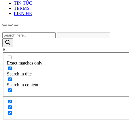
TIN TỨC
TERMS
LIÊN HỆ
Exact matches only
Search in title
Search in content