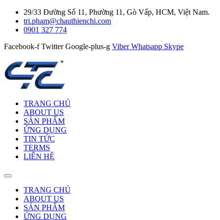
29/33 Đường Số 11, Phường 11, Gò Vấp, HCM, Việt Nam.
tri.pham@chauthienchi.com
0901 327 774
Facebook-f
Twitter
Google-plus-g
Viber
Whatsapp
Skype
TRANG CHỦ
ABOUT US
SẢN PHẨM
ỨNG DỤNG
TIN TỨC
TERMS
LIÊN HỆ
TRANG CHỦ
ABOUT US
SẢN PHẨM
ỨNG DỤNG