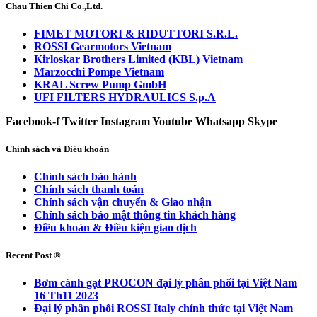
Chau Thien Chi Co.,Ltd.
FIMET MOTORI & RIDUTTORI S.R.L.
ROSSI Gearmotors Vietnam
Kirloskar Brothers Limited (KBL) Vietnam
Marzocchi Pompe Vietnam
KRAL Screw Pump GmbH
UFI FILTERS HYDRAULICS S.p.A
Facebook-f
Twitter
Instagram
Youtube
Whatsapp
Skype
Chính sách và Điều khoản
Chính sách bảo hành
Chính sách thanh toán
Chính sách vận chuyển & Giao nhận
Chính sách bảo mật thông tin khách hàng
Điều khoản & Điều kiện giao dịch
Recent Post ®
Bơm cánh gạt PROCON đại lý phân phối tại Việt Nam
16 Th11 2023
Đại lý phân phối ROSSI Italy chính thức tại Việt Nam