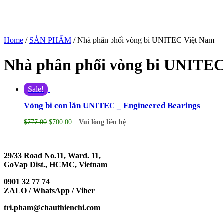
Home
/
SẢN PHẨM
/ Nhà phân phối vòng bi UNITEC Việt Nam
Nhà phân phối vòng bi UNITEC
Sale!
Vòng bi con lăn UNITEC _ Engineered Bearings
$
777.00
$
700.00
Vui lòng liên hệ
29/33 Road No.11, Ward. 11,
GoVap Dist., HCMC, Vietnam
0901 32 77 74
ZALO / WhatsApp / Viber
tri.pham@chauthienchi.com