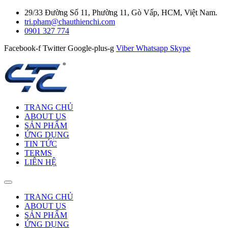
29/33 Đường Số 11, Phường 11, Gò Vấp, HCM, Việt Nam.
tri.pham@chauthienchi.com
0901 327 774
Facebook-f
Twitter
Google-plus-g
Viber
Whatsapp
Skype
TRANG CHỦ
ABOUT US
SẢN PHẨM
ỨNG DỤNG
TIN TỨC
TERMS
LIÊN HỆ
TRANG CHỦ
ABOUT US
SẢN PHẨM
ỨNG DỤNG