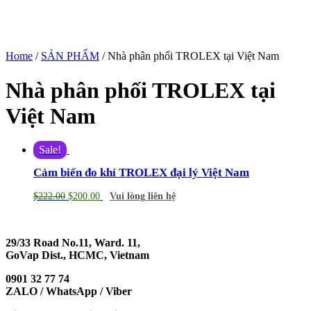
Home
/
SẢN PHẨM
/ Nhà phân phối TROLEX tại Việt Nam
Nhà phân phối TROLEX tại
Việt Nam
Sale!
Cảm biến đo khí TROLEX đại lý Việt Nam
$
222.00
$
200.00
Vui lòng liên hệ
29/33 Road No.11, Ward. 11,
GoVap Dist., HCMC, Vietnam
0901 32 77 74
ZALO / WhatsApp / Viber