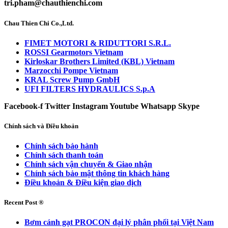
tri.pham@chauthienchi.com
Chau Thien Chi Co.,Ltd.
FIMET MOTORI & RIDUTTORI S.R.L.
ROSSI Gearmotors Vietnam
Kirloskar Brothers Limited (KBL) Vietnam
Marzocchi Pompe Vietnam
KRAL Screw Pump GmbH
UFI FILTERS HYDRAULICS S.p.A
Facebook-f
Twitter
Instagram
Youtube
Whatsapp
Skype
Chính sách và Điều khoản
Chính sách bảo hành
Chính sách thanh toán
Chính sách vận chuyển & Giao nhận
Chính sách bảo mật thông tin khách hàng
Điều khoản & Điều kiện giao dịch
Recent Post ®
Bơm cánh gạt PROCON đại lý phân phối tại Việt Nam