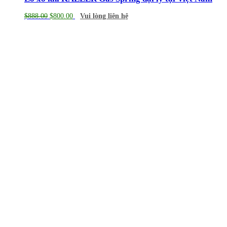
$
888.00
$
800.00
Vui lòng liên hệ