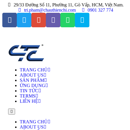
29/33 Đường Số 11, Phường 11, Gò Vấp, HCM, Việt Nam.
tri.pham@chauthienchi.com
0901 327 774
TRANG CHỦ
ABOUT US
SẢN PHẨM
ỨNG DỤNG
TIN TỨC
TERMS
LIÊN HỆ
TRANG CHỦ
ABOUT US