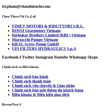
tri.pham@chauthienchi.com
Chau Thien Chi Co.,Ltd.
FIMET MOTORI & RIDUTTORI S.R.L.
ROSSI Gearmotors Vietnam
Kirloskar Brothers Limited (KBL) Vietnam
Marzocchi Pompe Vietnam
KRAL Screw Pump GmbH
UFI FILTERS HYDRAULICS S.p.A
Facebook-f
Twitter
Instagram
Youtube
Whatsapp
Skype
Chính sách và Điều khoản
Chính sách bảo hành
Chính sách thanh toán
Chính sách vận chuyển & Giao nhận
Chính sách bảo mật thông tin khách hàng
Điều khoản & Điều kiện giao dịch
Recent Post ®