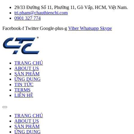
29/33 Đường Số 11, Phường 11, Gò Vấp, HCM, Việt Nam.
tri.pham@chauthienchi.com
0901 327 774
Facebook-f
Twitter
Google-plus-g
Viber
Whatsapp
Skype
TRANG CHỦ
ABOUT US
SẢN PHẨM
ỨNG DỤNG
TIN TỨC
TERMS
LIÊN HỆ
TRANG CHỦ
ABOUT US
SẢN PHẨM
ỨNG DỤNG