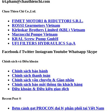
tri.pham@chauthienchi.com
Chau Thien Chi Co.,Ltd.
FIMET MOTORI & RIDUTTORI S.R.L.
ROSSI Gearmotors Vietnam
Kirloskar Brothers Limited (KBL) Vietnam
Marzocchi Pompe Vietnam
KRAL Screw Pump GmbH
UFI FILTERS HYDRAULICS S.p.A
Facebook-f
Twitter
Instagram
Youtube
Whatsapp
Skype
Chính sách và Điều khoản
Chính sách bảo hành
Chính sách thanh toán
Chính sách vận chuyển & Giao nhận
Chính sách bảo mật thông tin khách hàng
Điều khoản & Điều kiện giao dịch
Recent Post ®
Bơm cánh gạt PROCON đại lý phân phối tại Việt Nam