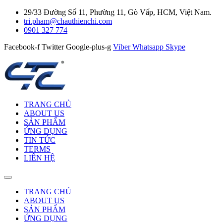
29/33 Đường Số 11, Phường 11, Gò Vấp, HCM, Việt Nam.
tri.pham@chauthienchi.com
0901 327 774
Facebook-f
Twitter
Google-plus-g
Viber
Whatsapp
Skype
TRANG CHỦ
ABOUT US
SẢN PHẨM
ỨNG DỤNG
TIN TỨC
TERMS
LIÊN HỆ
TRANG CHỦ
ABOUT US
SẢN PHẨM
ỨNG DỤNG