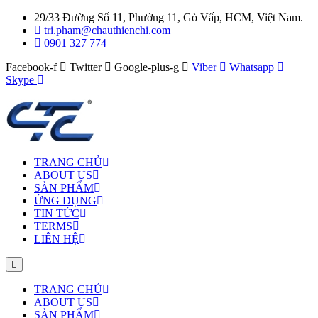
29/33 Đường Số 11, Phường 11, Gò Vấp, HCM, Việt Nam.
tri.pham@chauthienchi.com
0901 327 774
Facebook-f
Twitter
Google-plus-g
Viber
Whatsapp
Skype
TRANG CHỦ
ABOUT US
SẢN PHẨM
ỨNG DỤNG
TIN TỨC
TERMS
LIÊN HỆ
TRANG CHỦ
ABOUT US
SẢN PHẨM