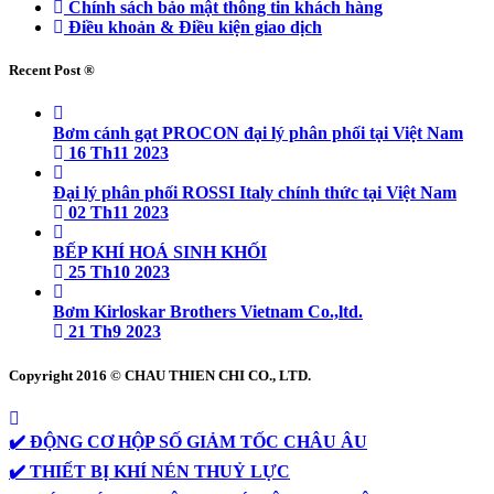
Chính sách bảo mật thông tin khách hàng
Điều khoản & Điều kiện giao dịch
Recent Post ®
Bơm cánh gạt PROCON đại lý phân phối tại Việt Nam
16 Th11 2023
Đại lý phân phối ROSSI Italy chính thức tại Việt Nam
02 Th11 2023
BẾP KHÍ HOÁ SINH KHỐI
25 Th10 2023
Bơm Kirloskar Brothers Vietnam Co.,ltd.
21 Th9 2023
Copyright 2016 © CHAU THIEN CHI CO., LTD.
✔️ ĐỘNG CƠ HỘP SỐ GIẢM TỐC CHÂU ÂU
✔️ THIẾT BỊ KHÍ NÉN THUỶ LỰC