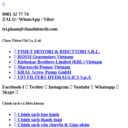
0901 32 77 74
ZALO / WhatsApp / Viber
tri.pham@chauthienchi.com
Chau Thien Chi Co.,Ltd.
FIMET MOTORI & RIDUTTORI S.R.L.
ROSSI Gearmotors Vietnam
Kirloskar Brothers Limited (KBL) Vietnam
Marzocchi Pompe Vietnam
KRAL Screw Pump GmbH
UFI FILTERS HYDRAULICS S.p.A
Facebook-f
Twitter
Instagram
Youtube
Whatsapp
Skype
Chính sách và Điều khoản
Chính sách bảo hành
Chính sách thanh toán
Chính sách vận chuyển & Giao nhận