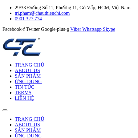
29/33 Đường Số 11, Phường 11, Gò Vấp, HCM, Việt Nam.
tri.pham@chauthienchi.com
0901 327 774
Facebook-f
Twitter
Google-plus-g
Viber
Whatsapp
Skype
TRANG CHỦ
ABOUT US
SẢN PHẨM
ỨNG DỤNG
TIN TỨC
TERMS
LIÊN HỆ
TRANG CHỦ
ABOUT US
SẢN PHẨM
ỨNG DỤNG