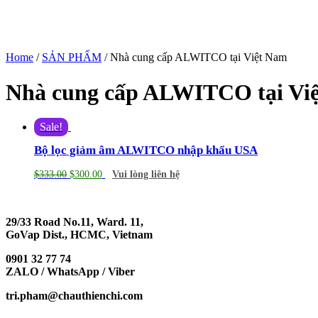
Home
/
SẢN PHẨM
/ Nhà cung cấp ALWITCO tại Việt Nam
Nhà cung cấp ALWITCO tại Vi
Sale!
Bộ lọc giảm âm ALWITCO nhập khẩu USA
$
333.00
$
300.00
Vui lòng liên hệ
29/33 Road No.11, Ward. 11,
GoVap Dist., HCMC, Vietnam
0901 32 77 74
ZALO / WhatsApp / Viber
tri.pham@chauthienchi.com