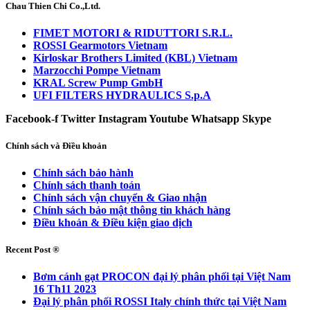
Chau Thien Chi Co.,Ltd.
FIMET MOTORI & RIDUTTORI S.R.L.
ROSSI Gearmotors Vietnam
Kirloskar Brothers Limited (KBL) Vietnam
Marzocchi Pompe Vietnam
KRAL Screw Pump GmbH
UFI FILTERS HYDRAULICS S.p.A
Facebook-f
Twitter
Instagram
Youtube
Whatsapp
Skype
Chính sách và Điều khoản
Chính sách bảo hành
Chính sách thanh toán
Chính sách vận chuyển & Giao nhận
Chính sách bảo mật thông tin khách hàng
Điều khoản & Điều kiện giao dịch
Recent Post ®
Bơm cánh gạt PROCON đại lý phân phối tại Việt Nam
16 Th11 2023
Đại lý phân phối ROSSI Italy chính thức tại Việt Nam