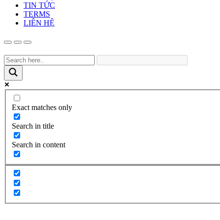
TIN TỨC
TERMS
LIÊN HỆ
Exact matches only
Search in title
Search in content