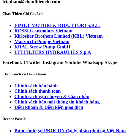
tri.pham@chauthienchi.com
Chau Thien Chi Co.,Ltd.
FIMET MOTORI & RIDUTTORI S.R.L.
ROSSI Gearmotors Vietnam
Kirloskar Brothers Limited (KBL) Vietnam
Marzocchi Pompe Vietnam
KRAL Screw Pump GmbH
UFI FILTERS HYDRAULICS S.p.A
Facebook-f
Twitter
Instagram
Youtube
Whatsapp
Skype
Chính sách và Điều khoản
Chính sách bảo hành
Chính sách thanh toán
Chính sách vận chuyển & Giao nhận
Chính sách bảo mật thông tin khách hàng
Điều khoản & Điều kiện giao dịch
Recent Post ®
Bơm cánh gạt PROCON đại lý phân phối tại Việt Nam