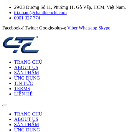
29/33 Đường Số 11, Phường 11, Gò Vấp, HCM, Việt Nam.
tri.pham@chauthienchi.com
0901 327 774
Facebook-f
Twitter
Google-plus-g
Viber
Whatsapp
Skype
TRANG CHỦ
ABOUT US
SẢN PHẨM
ỨNG DỤNG
TIN TỨC
TERMS
LIÊN HỆ
TRANG CHỦ
ABOUT US
SẢN PHẨM
ỨNG DỤNG