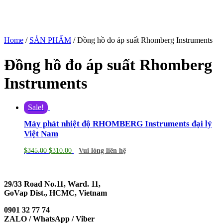
Home
/
SẢN PHẨM
/ Đồng hồ đo áp suất Rhomberg Instruments
Đồng hồ đo áp suất Rhomberg
Instruments
Sale!
Máy phát nhiệt độ RHOMBERG Instruments đại lý
Việt Nam
$
345.00
$
310.00
Vui lòng liên hệ
29/33 Road No.11, Ward. 11,
GoVap Dist., HCMC, Vietnam
0901 32 77 74
ZALO / WhatsApp / Viber