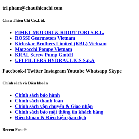
tri.pham@chauthienchi.com
Chau Thien Chi Co.,Ltd.
FIMET MOTORI & RIDUTTORI S.R.L.
ROSSI Gearmotors Vietnam
Kirloskar Brothers Limited (KBL) Vietnam
Marzocchi Pompe Vietnam
KRAL Screw Pump GmbH
UFI FILTERS HYDRAULICS S.p.A
Facebook-f
Twitter
Instagram
Youtube
Whatsapp
Skype
Chính sách và Điều khoản
Chính sách bảo hành
Chính sách thanh toán
Chính sách vận chuyển & Giao nhận
Chính sách bảo mật thông tin khách hàng
Điều khoản & Điều kiện giao dịch
Recent Post ®