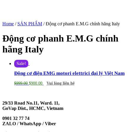
Home
/
SẢN PHẨM
/ Động cơ phanh E.M.G chính hãng Italy
Động cơ phanh E.M.G chính
hãng Italy
Sale!
Động cơ điện EMG motori elettrici đại lý Việt Nam
$
999.00
$
900.00
Vui lòng liên hệ
29/33 Road No.11, Ward. 11,
GoVap Dist., HCMC, Vietnam
0901 32 77 74
ZALO / WhatsApp / Viber