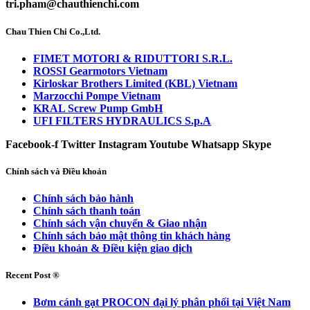
tri.pham@chauthienchi.com
Chau Thien Chi Co.,Ltd.
FIMET MOTORI & RIDUTTORI S.R.L.
ROSSI Gearmotors Vietnam
Kirloskar Brothers Limited (KBL) Vietnam
Marzocchi Pompe Vietnam
KRAL Screw Pump GmbH
UFI FILTERS HYDRAULICS S.p.A
Facebook-f
Twitter
Instagram
Youtube
Whatsapp
Skype
Chính sách và Điều khoản
Chính sách bảo hành
Chính sách thanh toán
Chính sách vận chuyển & Giao nhận
Chính sách bảo mật thông tin khách hàng
Điều khoản & Điều kiện giao dịch
Recent Post ®
Bơm cánh gạt PROCON đại lý phân phối tại Việt Nam