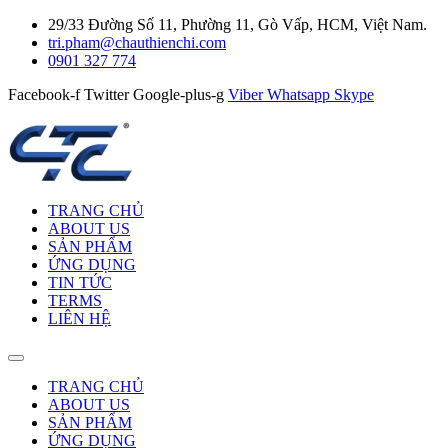
29/33 Đường Số 11, Phường 11, Gò Vấp, HCM, Việt Nam.
tri.pham@chauthienchi.com
0901 327 774
Facebook-f
Twitter
Google-plus-g
Viber
Whatsapp
Skype
TRANG CHỦ
ABOUT US
SẢN PHẨM
ỨNG DỤNG
TIN TỨC
TERMS
LIÊN HỆ
TRANG CHỦ
ABOUT US
SẢN PHẨM
ỨNG DỤNG