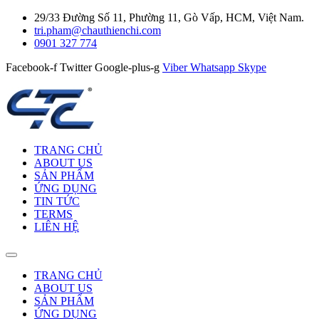
29/33 Đường Số 11, Phường 11, Gò Vấp, HCM, Việt Nam.
tri.pham@chauthienchi.com
0901 327 774
Facebook-f
Twitter
Google-plus-g
Viber
Whatsapp
Skype
TRANG CHỦ
ABOUT US
SẢN PHẨM
ỨNG DỤNG
TIN TỨC
TERMS
LIÊN HỆ
TRANG CHỦ
ABOUT US
SẢN PHẨM
ỨNG DỤNG