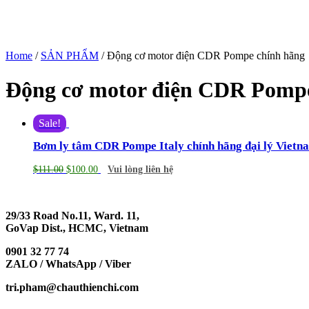
Home
/
SẢN PHẨM
/ Động cơ motor điện CDR Pompe chính hãng
Động cơ motor điện CDR Pompe
Sale!
Bơm ly tâm CDR Pompe Italy chính hãng đại lý Vietn
$
111.00
$
100.00
Vui lòng liên hệ
29/33 Road No.11, Ward. 11,
GoVap Dist., HCMC, Vietnam
0901 32 77 74
ZALO / WhatsApp / Viber
tri.pham@chauthienchi.com