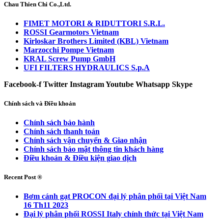
Chau Thien Chi Co.,Ltd.
FIMET MOTORI & RIDUTTORI S.R.L.
ROSSI Gearmotors Vietnam
Kirloskar Brothers Limited (KBL) Vietnam
Marzocchi Pompe Vietnam
KRAL Screw Pump GmbH
UFI FILTERS HYDRAULICS S.p.A
Facebook-f
Twitter
Instagram
Youtube
Whatsapp
Skype
Chính sách và Điều khoản
Chính sách bảo hành
Chính sách thanh toán
Chính sách vận chuyển & Giao nhận
Chính sách bảo mật thông tin khách hàng
Điều khoản & Điều kiện giao dịch
Recent Post ®
Bơm cánh gạt PROCON đại lý phân phối tại Việt Nam
16 Th11 2023
Đại lý phân phối ROSSI Italy chính thức tại Việt Nam