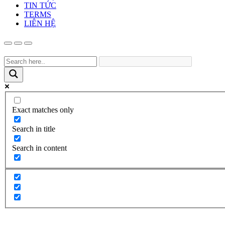
TIN TỨC
TERMS
LIÊN HỆ
Exact matches only
Search in title
Search in content