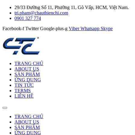
29/33 Đường Số 11, Phường 11, Gò Vấp, HCM, Việt Nam.
tri.pham@chauthienchi.com
0901 327 774
Facebook-f
Twitter
Google-plus-g
Viber
Whatsapp
Skype
TRANG CHỦ
ABOUT US
SẢN PHẨM
ỨNG DỤNG
TIN TỨC
TERMS
LIÊN HỆ
TRANG CHỦ
ABOUT US
SẢN PHẨM
ỨNG DỤNG