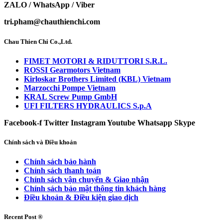
ZALO / WhatsApp / Viber
tri.pham@chauthienchi.com
Chau Thien Chi Co.,Ltd.
FIMET MOTORI & RIDUTTORI S.R.L.
ROSSI Gearmotors Vietnam
Kirloskar Brothers Limited (KBL) Vietnam
Marzocchi Pompe Vietnam
KRAL Screw Pump GmbH
UFI FILTERS HYDRAULICS S.p.A
Facebook-f
Twitter
Instagram
Youtube
Whatsapp
Skype
Chính sách và Điều khoản
Chính sách bảo hành
Chính sách thanh toán
Chính sách vận chuyển & Giao nhận
Chính sách bảo mật thông tin khách hàng
Điều khoản & Điều kiện giao dịch
Recent Post ®