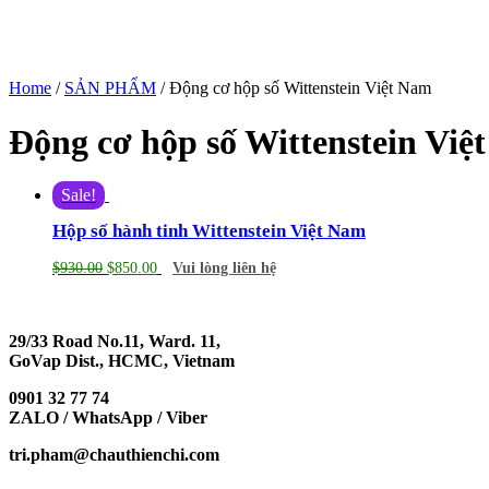
Home
/
SẢN PHẨM
/ Động cơ hộp số Wittenstein Việt Nam
Động cơ hộp số Wittenstein Việ
Sale!
Hộp số hành tinh Wittenstein Việt Nam
$
930.00
$
850.00
Vui lòng liên hệ
29/33 Road No.11, Ward. 11,
GoVap Dist., HCMC, Vietnam
0901 32 77 74
ZALO / WhatsApp / Viber
tri.pham@chauthienchi.com