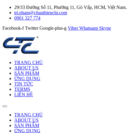
29/33 Đường Số 11, Phường 11, Gò Vấp, HCM, Việt Nam.
tri.pham@chauthienchi.com
0901 327 774
Facebook-f
Twitter
Google-plus-g
Viber
Whatsapp
Skype
TRANG CHỦ
ABOUT US
SẢN PHẨM
ỨNG DỤNG
TIN TỨC
TERMS
LIÊN HỆ
TRANG CHỦ
ABOUT US
SẢN PHẨM
ỨNG DỤNG