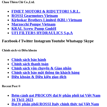
Chau Thien Chi Co.,Ltd.
FIMET MOTORI & RIDUTTORI S.R.L.
ROSSI Gearmotors Vietnam
Kirloskar Brothers Limited (KBL) Vietnam
Marzocchi Pompe Vietnam
KRAL Screw Pump GmbH
UFI FILTERS HYDRAULICS S.p.A
Facebook-f
Twitter
Instagram
Youtube
Whatsapp
Skype
Chính sách và Điều khoản
Chính sách bảo hành
Chính sách thanh toán
Chính sách vận chuyển & Giao nhận
Chính sách bảo mật thông tin khách hàng
Điều khoản & Điều kiện giao dịch
Recent Post ®
Bơm cánh gạt PROCON đại lý phân phối tại Việt Nam
16 Th11 2023
Đại lý phân phối ROSSI Italy chính thức tại Việt Nam