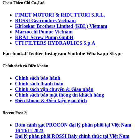
Chau Thien Chi Co.,Ltd.
FIMET MOTORI & RIDUTTORI S.R.L.
ROSSI Gearmotors Vietnam
Kirloskar Brothers Limited (KBL) Vietnam
Marzocchi Pompe Vietnam
KRAL Screw Pump GmbH
UFI FILTERS HYDRAULICS S.p.A
Facebook-f
Twitter
Instagram
Youtube
Whatsapp
Skype
Chính sách và Điều khoản
Chính sách bảo hành
Chính sách thanh toán
Chính sách vận chuyển & Giao nhận
Chính sách bảo mật thông tin khách hàng
Điều khoản & Điều kiện giao dịch
Recent Post ®
Bơm cánh gạt PROCON đại lý phân phối tại Việt Nam
16 Th11 2023
Đại lý phân phối ROSSI Italy chính thức tại Việt Nam