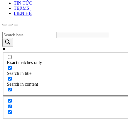
TIN TỨC
TERMS
LIÊN HỆ
Exact matches only
Search in title
Search in content