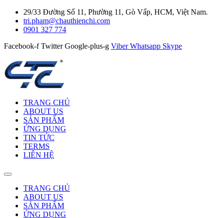
29/33 Đường Số 11, Phường 11, Gò Vấp, HCM, Việt Nam.
tri.pham@chauthienchi.com
0901 327 774
Facebook-f
Twitter
Google-plus-g
Viber
Whatsapp
Skype
TRANG CHỦ
ABOUT US
SẢN PHẨM
ỨNG DỤNG
TIN TỨC
TERMS
LIÊN HỆ
TRANG CHỦ
ABOUT US
SẢN PHẨM
ỨNG DỤNG