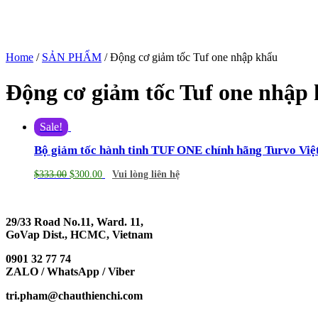
Home
/
SẢN PHẨM
/ Động cơ giảm tốc Tuf one nhập khẩu
Động cơ giảm tốc Tuf one nhập
Sale!
Bộ giảm tốc hành tinh TUF ONE chính hãng Turvo Vi
$
333.00
$
300.00
Vui lòng liên hệ
29/33 Road No.11, Ward. 11,
GoVap Dist., HCMC, Vietnam
0901 32 77 74
ZALO / WhatsApp / Viber
tri.pham@chauthienchi.com