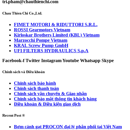
tri.pham@chauthienchi.com
Chau Thien Chi Co.,Ltd.
FIMET MOTORI & RIDUTTORI S.R.L.
ROSSI Gearmotors Vietnam
Kirloskar Brothers Limited (KBL) Vietnam
Marzocchi Pompe Vietnam
KRAL Screw Pump GmbH
UFI FILTERS HYDRAULICS S.p.A
Facebook-f
Twitter
Instagram
Youtube
Whatsapp
Skype
Chính sách và Điều khoản
Chính sách bảo hành
Chính sách thanh toán
Chính sách vận chuyển & Giao nhận
Chính sách bảo mật thông tin khách hàng
Điều khoản & Điều kiện giao dịch
Recent Post ®
Bơm cánh gạt PROCON đại lý phân phối tại Việt Nam