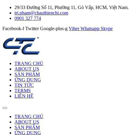
29/33 Đường Số 11, Phường 11, Gò Vấp, HCM, Việt Nam.
tri.pham@chauthienchi.com
0901 327 774
Facebook-f
Twitter
Google-plus-g
Viber
Whatsapp
Skype
TRANG CHỦ
ABOUT US
SẢN PHẨM
ỨNG DỤNG
TIN TỨC
TERMS
LIÊN HỆ
TRANG CHỦ
ABOUT US
SẢN PHẨM
ỨNG DỤNG