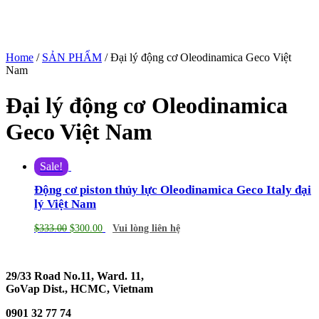
Home
/
SẢN PHẨM
/ Đại lý động cơ Oleodinamica Geco Việt
Nam
Đại lý động cơ Oleodinamica
Geco Việt Nam
Sale!
Động cơ piston thủy lực Oleodinamica Geco Italy đại
lý Việt Nam
$
333.00
$
300.00
Vui lòng liên hệ
29/33 Road No.11, Ward. 11,
GoVap Dist., HCMC, Vietnam
0901 32 77 74