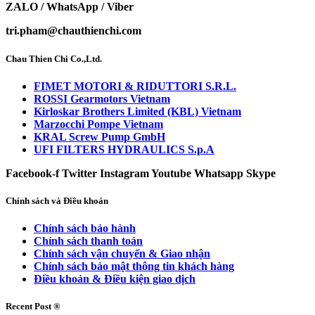
ZALO / WhatsApp / Viber
tri.pham@chauthienchi.com
Chau Thien Chi Co.,Ltd.
FIMET MOTORI & RIDUTTORI S.R.L.
ROSSI Gearmotors Vietnam
Kirloskar Brothers Limited (KBL) Vietnam
Marzocchi Pompe Vietnam
KRAL Screw Pump GmbH
UFI FILTERS HYDRAULICS S.p.A
Facebook-f
Twitter
Instagram
Youtube
Whatsapp
Skype
Chính sách và Điều khoản
Chính sách bảo hành
Chính sách thanh toán
Chính sách vận chuyển & Giao nhận
Chính sách bảo mật thông tin khách hàng
Điều khoản & Điều kiện giao dịch
Recent Post ®