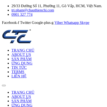
29/33 Đường Số 11, Phường 11, Gò Vấp, HCM, Việt Nam.
tri.pham@chauthienchi.com
0901 327 774
Facebook-f
Twitter
Google-plus-g
Viber
Whatsapp
Skype
TRANG CHỦ
ABOUT US
SẢN PHẨM
ỨNG DỤNG
TIN TỨC
TERMS
LIÊN HỆ
TRANG CHỦ
ABOUT US
SẢN PHẨM
ỨNG DỤNG