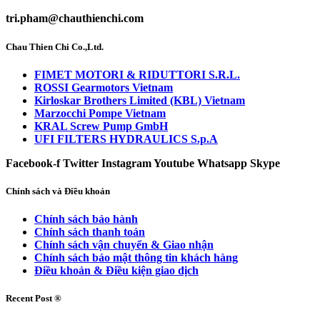
tri.pham@chauthienchi.com
Chau Thien Chi Co.,Ltd.
FIMET MOTORI & RIDUTTORI S.R.L.
ROSSI Gearmotors Vietnam
Kirloskar Brothers Limited (KBL) Vietnam
Marzocchi Pompe Vietnam
KRAL Screw Pump GmbH
UFI FILTERS HYDRAULICS S.p.A
Facebook-f
Twitter
Instagram
Youtube
Whatsapp
Skype
Chính sách và Điều khoản
Chính sách bảo hành
Chính sách thanh toán
Chính sách vận chuyển & Giao nhận
Chính sách bảo mật thông tin khách hàng
Điều khoản & Điều kiện giao dịch
Recent Post ®