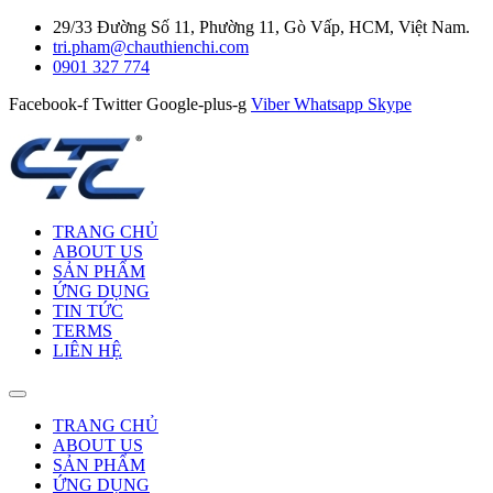
29/33 Đường Số 11, Phường 11, Gò Vấp, HCM, Việt Nam.
tri.pham@chauthienchi.com
0901 327 774
Facebook-f
Twitter
Google-plus-g
Viber
Whatsapp
Skype
TRANG CHỦ
ABOUT US
SẢN PHẨM
ỨNG DỤNG
TIN TỨC
TERMS
LIÊN HỆ
TRANG CHỦ
ABOUT US
SẢN PHẨM
ỨNG DỤNG