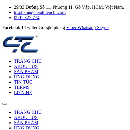
29/33 Đường Số 11, Phường 11, Gò Vấp, HCM, Việt Nam.
tri.pham@chauthienchi.com
0901 327 774
Facebook-f
Twitter
Google-plus-g
Viber
Whatsapp
Skype
TRANG CHỦ
ABOUT US
SẢN PHẨM
ỨNG DỤNG
TIN TỨC
TERMS
LIÊN HỆ
TRANG CHỦ
ABOUT US
SẢN PHẨM
ỨNG DỤNG