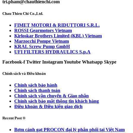
tri.pham@chauthienchi.com
Chau Thien Chi Co.,Ltd.
FIMET MOTORI & RIDUTTORI S.R.L.
ROSSI Gearmotors Vietnam
Kirloskar Brothers Limited (KBL) Vietnam
Marzocchi Pompe Vietnam
KRAL Screw Pump GmbH
UFI FILTERS HYDRAULICS S.p.A
Facebook-f
Twitter
Instagram
Youtube
Whatsapp
Skype
Chính sách và Điều khoản
Chính sách bảo hành
Chính sách thanh toán
Chính sách vận chuyển & Giao nhận
Chính sách bảo mật thông tin khách hàng
Điều khoản & Điều kiện giao dịch
Recent Post ®
Bơm cánh gạt PROCON đại lý phân phối tại Việt Nam