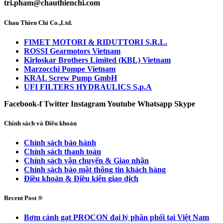
tri.pham@chauthienchi.com
Chau Thien Chi Co.,Ltd.
FIMET MOTORI & RIDUTTORI S.R.L.
ROSSI Gearmotors Vietnam
Kirloskar Brothers Limited (KBL) Vietnam
Marzocchi Pompe Vietnam
KRAL Screw Pump GmbH
UFI FILTERS HYDRAULICS S.p.A
Facebook-f
Twitter
Instagram
Youtube
Whatsapp
Skype
Chính sách và Điều khoản
Chính sách bảo hành
Chính sách thanh toán
Chính sách vận chuyển & Giao nhận
Chính sách bảo mật thông tin khách hàng
Điều khoản & Điều kiện giao dịch
Recent Post ®
Bơm cánh gạt PROCON đại lý phân phối tại Việt Nam