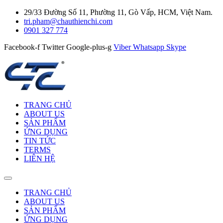
29/33 Đường Số 11, Phường 11, Gò Vấp, HCM, Việt Nam.
tri.pham@chauthienchi.com
0901 327 774
Facebook-f
Twitter
Google-plus-g
Viber
Whatsapp
Skype
TRANG CHỦ
ABOUT US
SẢN PHẨM
ỨNG DỤNG
TIN TỨC
TERMS
LIÊN HỆ
TRANG CHỦ
ABOUT US
SẢN PHẨM
ỨNG DỤNG