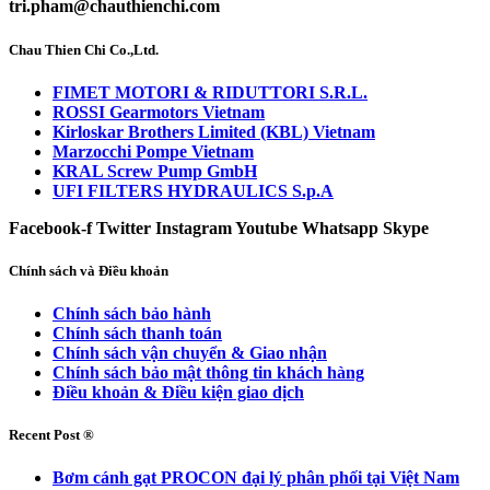
tri.pham@chauthienchi.com
Chau Thien Chi Co.,Ltd.
FIMET MOTORI & RIDUTTORI S.R.L.
ROSSI Gearmotors Vietnam
Kirloskar Brothers Limited (KBL) Vietnam
Marzocchi Pompe Vietnam
KRAL Screw Pump GmbH
UFI FILTERS HYDRAULICS S.p.A
Facebook-f
Twitter
Instagram
Youtube
Whatsapp
Skype
Chính sách và Điều khoản
Chính sách bảo hành
Chính sách thanh toán
Chính sách vận chuyển & Giao nhận
Chính sách bảo mật thông tin khách hàng
Điều khoản & Điều kiện giao dịch
Recent Post ®
Bơm cánh gạt PROCON đại lý phân phối tại Việt Nam