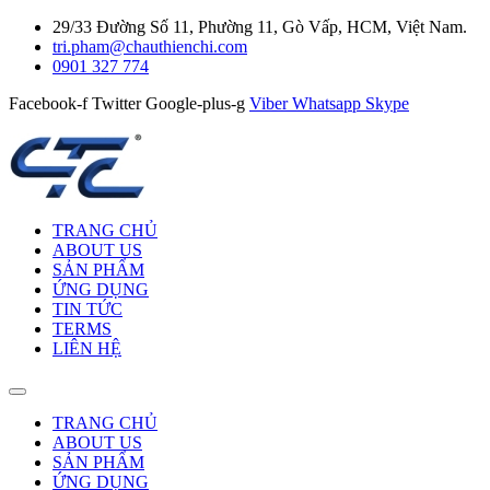
29/33 Đường Số 11, Phường 11, Gò Vấp, HCM, Việt Nam.
tri.pham@chauthienchi.com
0901 327 774
Facebook-f
Twitter
Google-plus-g
Viber
Whatsapp
Skype
TRANG CHỦ
ABOUT US
SẢN PHẨM
ỨNG DỤNG
TIN TỨC
TERMS
LIÊN HỆ
TRANG CHỦ
ABOUT US
SẢN PHẨM
ỨNG DỤNG