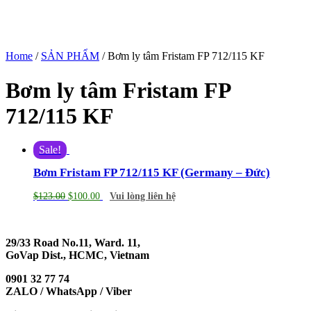
Home
/
SẢN PHẨM
/ Bơm ly tâm Fristam FP 712/115 KF
Bơm ly tâm Fristam FP
712/115 KF
Sale!
Bơm Fristam FP 712/115 KF (Germany – Đức)
$
123.00
$
100.00
Vui lòng liên hệ
29/33 Road No.11, Ward. 11,
GoVap Dist., HCMC, Vietnam
0901 32 77 74
ZALO / WhatsApp / Viber