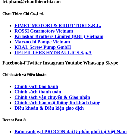
tri.pham@chauthienchi.com
Chau Thien Chi Co.,Ltd.
FIMET MOTORI & RIDUTTORI S.R.L.
ROSSI Gearmotors Vietnam
Kirloskar Brothers Limited (KBL) Vietnam
Marzocchi Pompe Vietnam
KRAL Screw Pump GmbH
UFI FILTERS HYDRAULICS S.p.A
Facebook-f
Twitter
Instagram
Youtube
Whatsapp
Skype
Chính sách và Điều khoản
Chính sách bảo hành
Chính sách thanh toán
Chính sách vận chuyển & Giao nhận
Chính sách bảo mật thông tin khách hàng
Điều khoản & Điều kiện giao dịch
Recent Post ®
Bơm cánh gạt PROCON đại lý phân phối tại Việt Nam