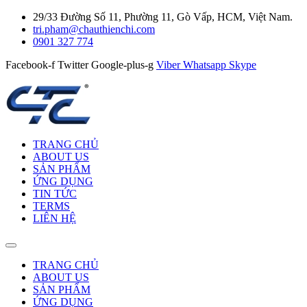
29/33 Đường Số 11, Phường 11, Gò Vấp, HCM, Việt Nam.
tri.pham@chauthienchi.com
0901 327 774
Facebook-f
Twitter
Google-plus-g
Viber
Whatsapp
Skype
TRANG CHỦ
ABOUT US
SẢN PHẨM
ỨNG DỤNG
TIN TỨC
TERMS
LIÊN HỆ
TRANG CHỦ
ABOUT US
SẢN PHẨM
ỨNG DỤNG